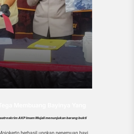
o Tega Membuang Bayinya Yang
asatreskrim AKP Imam Mujali menunjukan barang bukti
 Mojokerto berhasil ungkap penemuan bayi