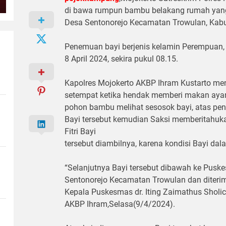
di bawa rumpun bambu belakang rumah yang
Desa Sentonorejo Kecamatan Trowulan, Kabu
Penemuan bayi berjenis kelamin Perempuan, b
8 April 2024, sekira pukul 08.15.
Kapolres Mojokerto AKBP Ihram Kustarto men
setempat ketika hendak memberi makan aya
pohon bambu melihat sesosok bayi, atas p
Bayi tersebut kemudian Saksi memberitahukan
Fitri Bayi
tersebut diambilnya, karena kondisi Bayi da
“Selanjutnya Bayi tersebut dibawah ke Pus
Sentonorejo Kecamatan Trowulan dan diteri
Kepala Puskesmas dr. Iting Zaimathus Sholi
AKBP Ihram,Selasa(9/4/2024).