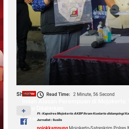
Share
Read Time:
2 Minute, 56 Second
HUKRIM
Inilah Alasan Perempuan di Mojokert
Baru Dilahirkan
Ft : Kapolres Mojokerto AKBP Ihram Kustarto didampingi K
9 April 2024
Jurnalist : Susilo
pojokkampung
,Mojokerto-Satreskrim Polres