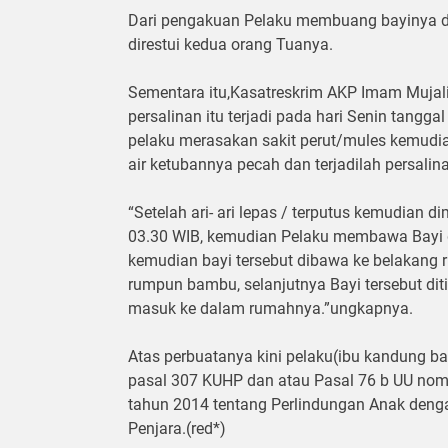
Dari pengakuan Pelaku membuang bayinya d
direstui kedua orang Tuanya.
Sementara itu,Kasatreskrim AKP Imam Muja
persalinan itu terjadi pada hari Senin tangga
pelaku merasakan sakit perut/mules kemudi
air ketubannya pecah dan terjadilah persalin
“Setelah ari- ari lepas / terputus kemudian
03.30 WIB, kemudian Pelaku membawa Bayi d
kemudian bayi tersebut dibawa ke belakang 
rumpun bambu, selanjutnya Bayi tersebut dit
masuk ke dalam rumahnya.”ungkapnya.
Atas perbuatanya kini pelaku(ibu kandung b
pasal 307 KUHP dan atau Pasal 76 b UU nomo
tahun 2014 tentang Perlindungan Anak den
Penjara.(red*)