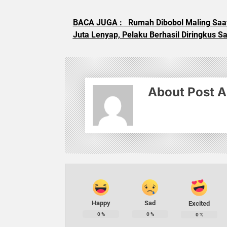
BACA JUGA :
Rumah Dibobol Maling Saat
Juta Lenyap, Pelaku Berhasil Diringkus S
About Post A
Happy
Sad
Excited
0
%
0
%
0
%