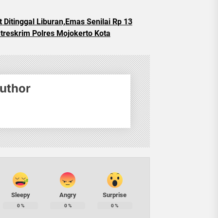
 Ditinggal Liburan,Emas Senilai Rp 13
atreskrim Polres Mojokerto Kota
uthor
Sleepy
Angry
Surprise
0
%
0
%
0
%