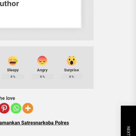
uthor
Sleepy
Angry
Surprise
0
%
0
%
0
%
he love
iamankan Satresnarkoba Polres