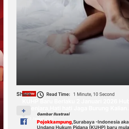
Share
Read Time:
1 Minute, 10 Second
HUKRIM
KUHP Baru Berlaku 2 Januari 2026 Hub
Dipenjara,Hati hati Jaga Burung Kalian
Gambar Ilustrasi
3 Januari 2026
Pojokkampung
,Surabaya -Indonesia ak
Undang Hukum Pidana (KUHP) baru mulai