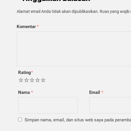
Alamat email Anda tidak akan dipublikasikan.
Ruas yang wajib 
Komentar
*
Rating
*
1
2
3
4
5
Nama
*
Email
*
Simpan nama, email, dan situs web saya pada peramban