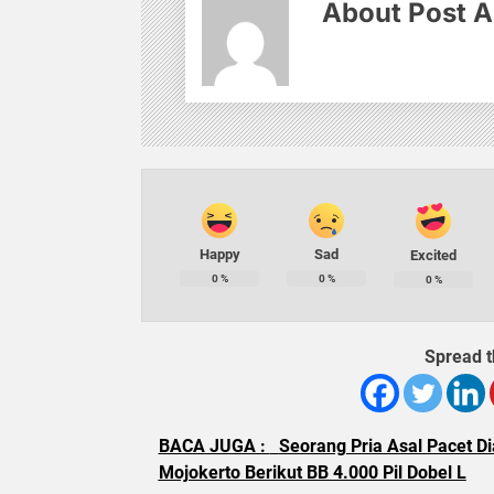
About Post A
Happy
Sad
Excited
0
%
0
%
0
%
Spread t
BACA JUGA :
Seorang Pria Asal Pacet D
Mojokerto Berikut BB 4.000 Pil Dobel L