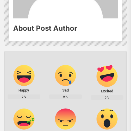
About Post Author
Happy
Sad
Excited
0
%
0
%
0
%