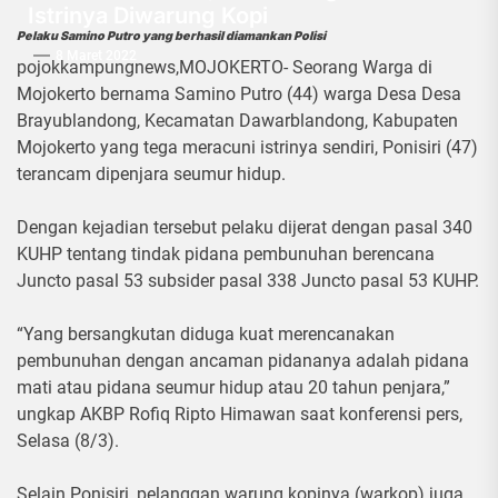
Istrinya Diwarung Kopi
Pelaku Samino Putro yang berhasil diamankan Polisi
8 Maret 2022
pojokkampungnews,MOJOKERTO- Seorang Warga di
Mojokerto bernama Samino Putro (44) warga Desa Desa
Brayublandong, Kecamatan Dawarblandong, Kabupaten
Mojokerto yang tega meracuni istrinya sendiri, Ponisiri (47)
terancam dipenjara seumur hidup.
Dengan kejadian tersebut pelaku dijerat dengan pasal 340
KUHP tentang tindak pidana pembunuhan berencana
Juncto pasal 53 subsider pasal 338 Juncto pasal 53 KUHP.
“Yang bersangkutan diduga kuat merencanakan
pembunuhan dengan ancaman pidananya adalah pidana
mati atau pidana seumur hidup atau 20 tahun penjara,”
ungkap AKBP Rofiq Ripto Himawan saat konferensi pers,
Selasa (8/3).
Selain Ponisiri, pelanggan warung kopinya (warkop) juga