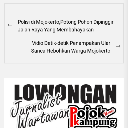
Navigasi
Polisi di Mojokerto,Potong Pohon Dipinggir
pos
Previous
Jalan Raya Yang Membahayakan
post:
Vidio Detik-detik Penampakan Ular
Ne
Sanca Hebohkan Warga Mojokerto
pos