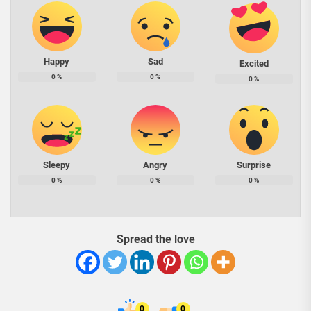
Happy
Sad
Excited
0
%
0
%
0
%
Sleepy
Angry
Surprise
0
%
0
%
0
%
Spread the love
0
0