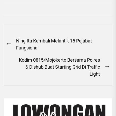
Navigasi
Ning Ita Kembali Melantik 15 Pejabat
pos
Previous
Fungsional
post:
Kodim 0815/Mojokerto Bersama Polres
& Dishub Buat Starting Grid Di Traffic
Ne
Light
pos