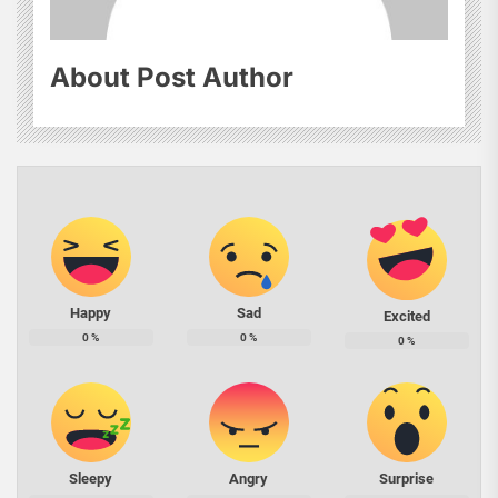
About Post Author
Happy
Sad
Excited
0
%
0
%
0
%
Sleepy
Angry
Surprise