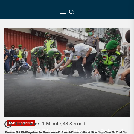
Skip
to
the
content
Read Time:
1 Minute, 43 Second
UNCATEGORIZED
Kodim 0815/Mojokerto Bersama Polres &
Kodim 0815/Mojokerto Bersama Polres & Dishub Buat Starting Grid Di Traffic