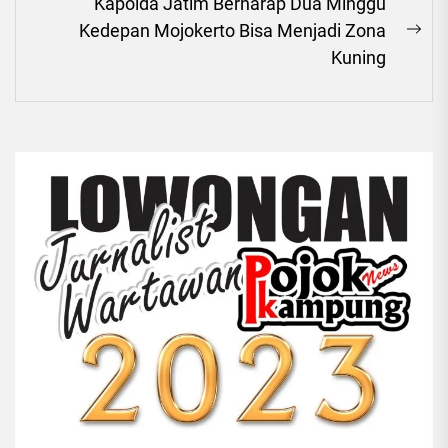
Kapolda Jatim Berharap Dua Minggu
Kedepan Mojokerto Bisa Menjadi Zona
Ne
Kuning
pos