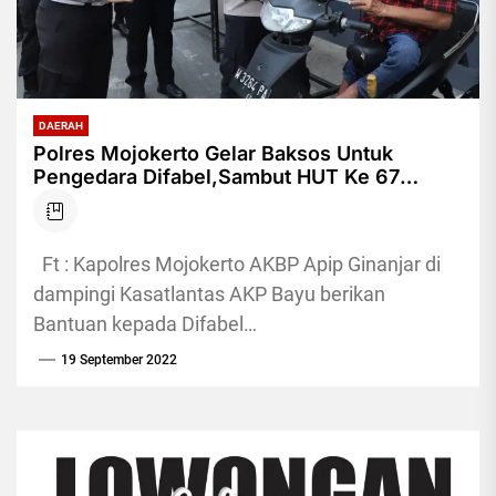
DAERAH
Polres Mojokerto Gelar Baksos Untuk
Pengedara Difabel,Sambut HUT Ke 67
Bhayangkara Lalu lintas
Ft : Kapolres Mojokerto AKBP Apip Ginanjar di
dampingi Kasatlantas AKP Bayu berikan
Bantuan kepada Difabel
pojokkampung,MOJOKERTO - Dalam rangka
19 September 2022
menyambut Hari Ulang Tahun...