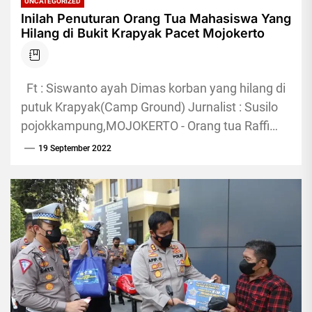
UNCATEGORIZED
Inilah Penuturan Orang Tua Mahasiswa Yang
Hilang di Bukit Krapyak Pacet Mojokerto
Ft : Siswanto ayah Dimas korban yang hilang di
putuk Krapyak(Camp Ground) Jurnalist : Susilo
pojokkampung,MOJOKERTO - Orang tua Raffi
Dimas Baddar mengaku syok...
19 September 2022