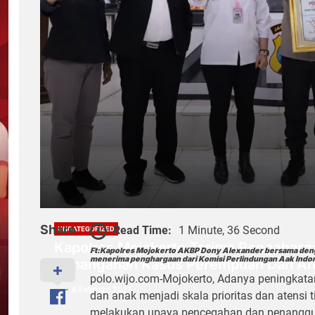
Share
Read Time:
1 Minute, 36 Second
UNCATEGORIZED
Kapolres Mojokerto Terima Pengaharga
Ft:Kapolres Mojokerto AKBP Dony Alexander bersama dengan
menerima penghargaan dari Komisi Perlindungan Aak Indon
Penanganan Kasus Perempuan Dan An
polo.wijo.com-Mojokerto, Adanya peningkat
8 Februari 2021
dan anak menjadi skala prioritas dan atensi t
melakukan upaya pencegahan dan penanggu