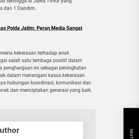
etat sehingga di Jawa Timur yang
s dan 1 Dandim.
as Polda Jatim: Peran Media Sangat
mena kekerasan terhadap anak
ai salah satu lembaga positif dalam
 penghargaan ini sebagai peningkatan
 baik dalam menangani kasus kekerasan
nnya hubungan koordinasi, komunikasi dan
nak dan menciptakan generasi yang baik.
uthor