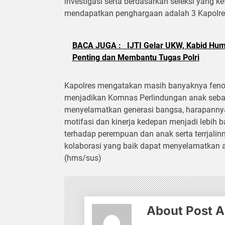
investigasi serta berdasarkan seleksi yang k
mendapatkan penghargaan adalah 3 Kapolre
BACA JUGA :
IJTI Gelar UKW, Kabid Hum
Penting dan Membantu Tugas Polri
Kapolres mengatakan masih banyaknya feno
menjadikan Komnas Perlindungan anak sebag
menyelamatkan generasi bangsa, harapannya
motifasi dan kinerja kedepan menjadi lebih
terhadap perempuan dan anak serta terrjali
kolaborasi yang baik dapat menyelamatkan a
(hms/sus)
About Post A