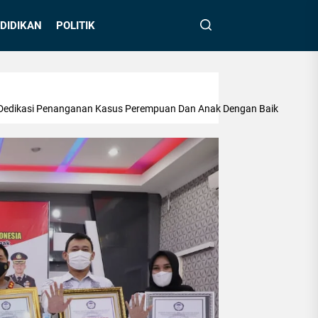
DIDIKAN
POLITIK
s Dedikasi Penanganan Kasus Perempuan Dan Anak Dengan Baik