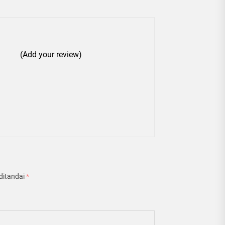
(Add your review)
ditandai
*