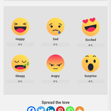
Happy
Sad
Excited
0
%
0
%
0
%
Sleepy
Angry
Surprise
0
%
0
%
0
%
Spread the love