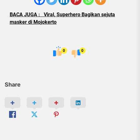
BACA JUGA :
Viral, Superhero Bagikan sejuta
masker di Mojokerto
0
0
Share