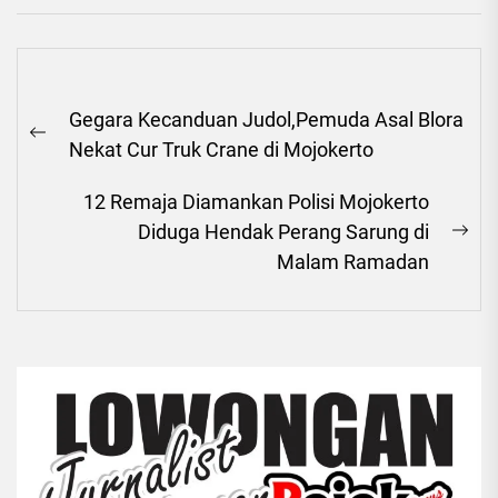
Navigasi
Gegara Kecanduan Judol,Pemuda Asal Blora
pos
Previous
Nekat Cur Truk Crane di Mojokerto
post:
12 Remaja Diamankan Polisi Mojokerto
Diduga Hendak Perang Sarung di
Ne
Malam Ramadan
pos