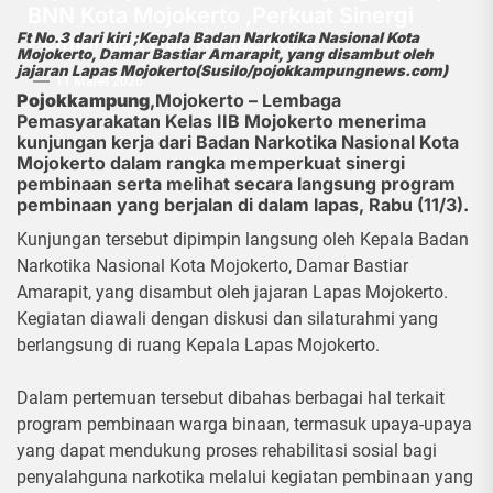
BNN Kota Mojokerto ,Perkuat Sinergi
Pembinaan Dan Rehabilitasi
Ft No.3 dari kiri ;Kepala Badan Narkotika Nasional Kota
Mojokerto, Damar Bastiar Amarapit, yang disambut oleh
jajaran Lapas Mojokerto(Susilo/pojokkampungnews.com)
11 Maret 2026
Pojokkampung
,Mojokerto – Lembaga
Pemasyarakatan Kelas IIB Mojokerto menerima
kunjungan kerja dari Badan Narkotika Nasional Kota
Mojokerto dalam rangka memperkuat sinergi
pembinaan serta melihat secara langsung program
pembinaan yang berjalan di dalam lapas, Rabu (11/3).
Kunjungan tersebut dipimpin langsung oleh Kepala Badan
Narkotika Nasional Kota Mojokerto, Damar Bastiar
Amarapit, yang disambut oleh jajaran Lapas Mojokerto.
Kegiatan diawali dengan diskusi dan silaturahmi yang
berlangsung di ruang Kepala Lapas Mojokerto.
Dalam pertemuan tersebut dibahas berbagai hal terkait
program pembinaan warga binaan, termasuk upaya-upaya
yang dapat mendukung proses rehabilitasi sosial bagi
penyalahguna narkotika melalui kegiatan pembinaan yang