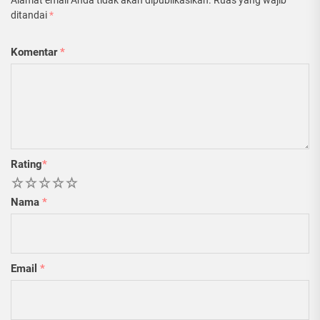
Alamat email Anda tidak akan dipublikasikan.
Ruas yang wajib
ditandai
*
Komentar
*
Rating
*
1
2
3
4
5
Nama
*
Email
*