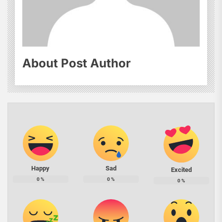
About Post Author
Happy
Sad
Excited
0
%
0
%
0
%