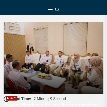
Skip
to
the
content
Read Time:
2 Minute, 9 Second
HUKRIM
Lapas Mojokerto Terima Kunjungan Kerja