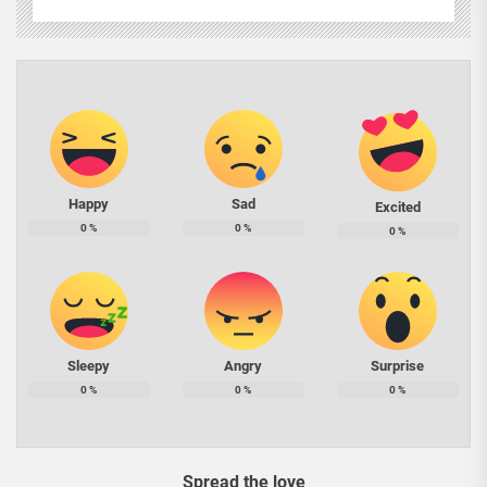
Happy
Sad
Excited
0
%
0
%
0
%
Sleepy
Angry
Surprise
0
%
0
%
0
%
Spread the love