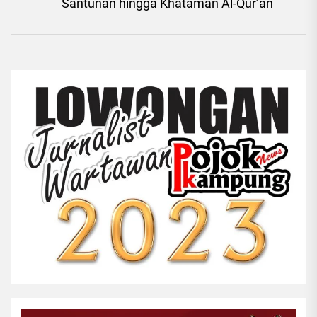
Santunan hingga Khataman Al-Qur’an
pos