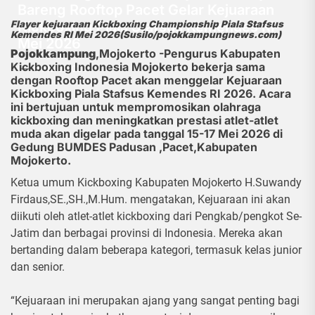
Bareng Rooftop Pacet Gelar Kejuaraan
Kickboxing Piala Stafsus Kemendes RI
Flayer kejuaraan Kickboxing Championship Piala Stafsus
Kemendes RI Mei 2026(Susilo/pojokkampungnews.com)
Mei 2026
Pojokkampung
,Mojokerto -Pengurus Kabupaten
Kickboxing Indonesia Mojokerto bekerja sama
6 Maret 2026
dengan Rooftop Pacet akan menggelar Kejuaraan
Kickboxing Piala Stafsus Kemendes RI 2026. Acara
ini bertujuan untuk mempromosikan olahraga
kickboxing dan meningkatkan prestasi atlet-atlet
muda akan digelar pada tanggal 15-17 Mei 2026 di
Gedung BUMDES Padusan ,Pacet,Kabupaten
Mojokerto.
Ketua umum Kickboxing Kabupaten Mojokerto H.Suwandy
Firdaus,SE.,SH.,M.Hum. mengatakan, Kejuaraan ini akan
diikuti oleh atlet-atlet kickboxing dari Pengkab/pengkot Se-
Jatim dan berbagai provinsi di Indonesia. Mereka akan
bertanding dalam beberapa kategori, termasuk kelas junior
dan senior.
“Kejuaraan ini merupakan ajang yang sangat penting bagi