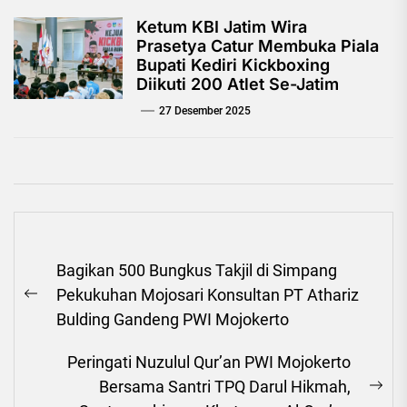
Ketum KBI Jatim Wira
Prasetya Catur Membuka Piala
Bupati Kediri Kickboxing
Diikuti 200 Atlet Se-Jatim
27 Desember 2025
Navigasi
Bagikan 500 Bungkus Takjil di Simpang
pos
Pekukuhan Mojosari Konsultan PT Athariz
Previous
Bulding Gandeng PWI Mojokerto
post:
Peringati Nuzulul Qur’an PWI Mojokerto
Bersama Santri TPQ Darul Hikmah,
Ne