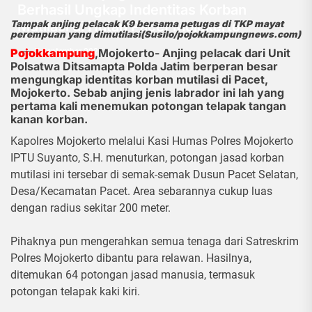
Berhasil Ungkap Indentitas Korban
Mutilasi di Hutan Pacet Mojokerto
Tampak anjing pelacak K9 bersama petugas di TKP mayat
perempuan yang dimutilasi(Susilo/pojokkampungnews.com)
Pojokkampung
,Mojokerto- Anjing pelacak dari Unit
7 September 2025
Polsatwa Ditsamapta Polda Jatim berperan besar
mengungkap identitas korban mutilasi di Pacet,
Mojokerto. Sebab anjing jenis labrador ini lah yang
pertama kali menemukan potongan telapak tangan
kanan korban.
Kapolres Mojokerto melalui Kasi Humas Polres Mojokerto
IPTU Suyanto, S.H. menuturkan, potongan jasad korban
mutilasi ini tersebar di semak-semak Dusun Pacet Selatan,
Desa/Kecamatan Pacet. Area sebarannya cukup luas
dengan radius sekitar 200 meter.
Pihaknya pun mengerahkan semua tenaga dari Satreskrim
Polres Mojokerto dibantu para relawan. Hasilnya,
ditemukan 64 potongan jasad manusia, termasuk
potongan telapak kaki kiri.