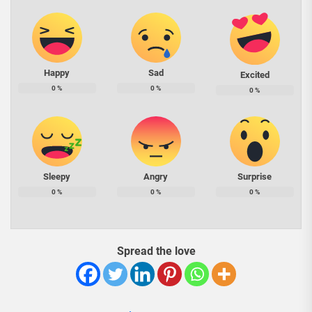
Happy
Sad
Excited
0
%
0
%
0
%
Sleepy
Angry
Surprise
0
%
0
%
0
%
Spread the love