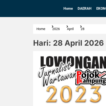
Skip
to
Home
DAERAH
EKON
the
content
Home
2026
April
28
Hari:
28 April 2026