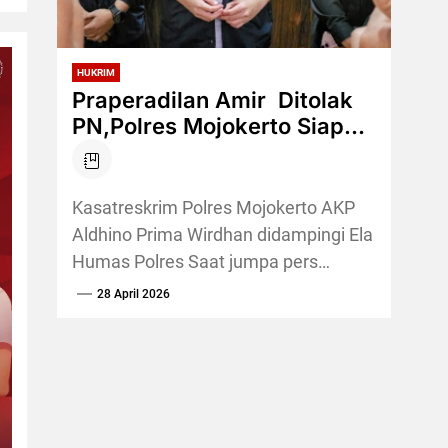
HUKRIM
Praperadilan Amir Ditolak
PN,Polres Mojokerto Siap
Limpahkan Kasus Oknum
Wartawan ke Jaksa
Kasatreskrim Polres Mojokerto AKP
Aldhino Prima Wirdhan didampingi Ela
Humas Polres Saat jumpa pers
bersama awak
28 April 2026
media(Susilo/pojokkampungnews.com)
Pojokkampung,Mojokerto, – Satuan
Reserse Kriminal (Satreskrim) Polres
Mojokerto...