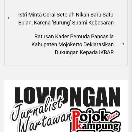
Navigasi
Istri Minta Cerai Setelah Nikah Baru Satu
pos
Previous
Bulan, Karena ‘Burung’ Suami Kebesaran
post:
Ratusan Kader Pemuda Pancasila
Kabupaten Mojokerto Deklarasikan
Ne
Dukungan Kepada IKBAR
pos