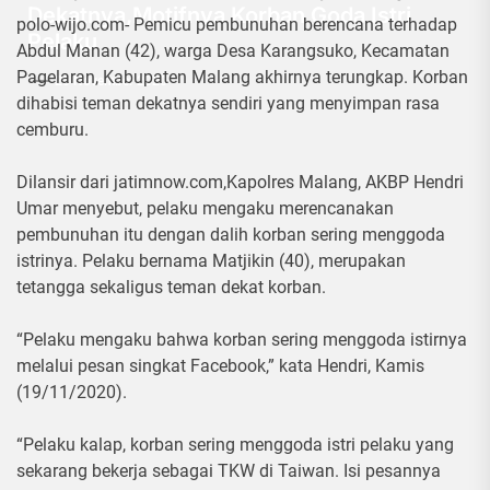
Dekatnya,Motifnya Korban Goda Istri
polo-wijo.com- Pemicu pembunuhan berencana terhadap
Pelaku
Abdul Manan (42), warga Desa Karangsuko, Kecamatan
Pagelaran, Kabupaten Malang akhirnya terungkap. Korban
20 November 2020
dihabisi teman dekatnya sendiri yang menyimpan rasa
cemburu.
Dilansir dari jatimnow.com,Kapolres Malang, AKBP Hendri
Umar menyebut, pelaku mengaku merencanakan
pembunuhan itu dengan dalih korban sering menggoda
istrinya. Pelaku bernama Matjikin (40), merupakan
tetangga sekaligus teman dekat korban.
“Pelaku mengaku bahwa korban sering menggoda istirnya
melalui pesan singkat Facebook,” kata Hendri, Kamis
(19/11/2020).
“Pelaku kalap, korban sering menggoda istri pelaku yang
sekarang bekerja sebagai TKW di Taiwan. Isi pesannya