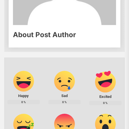
About Post Author
Happy
Sad
Excited
0
%
0
%
0
%