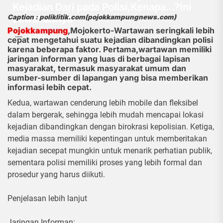
Kejadian Dari pada Polisi,Kenapa…?Ini
Jawabannya
Caption : poliklitik.com(pojokkampungnews.com)
Pojokkampung
,Mojokerto-Wartawan seringkali lebih
19 Agustus 2025
cepat mengetahui suatu kejadian dibandingkan polisi
karena beberapa faktor. Pertama,wartawan memiliki
jaringan informan yang luas di berbagai lapisan
masyarakat, termasuk masyarakat umum dan
sumber-sumber di lapangan yang bisa memberikan
informasi lebih cepat.
Kedua, wartawan cenderung lebih mobile dan fleksibel
dalam bergerak, sehingga lebih mudah mencapai lokasi
kejadian dibandingkan dengan birokrasi kepolisian. Ketiga,
media massa memiliki kepentingan untuk memberitakan
kejadian secepat mungkin untuk menarik perhatian publik,
sementara polisi memiliki proses yang lebih formal dan
prosedur yang harus diikuti.
Penjelasan lebih lanjut
Jaringan Informan: