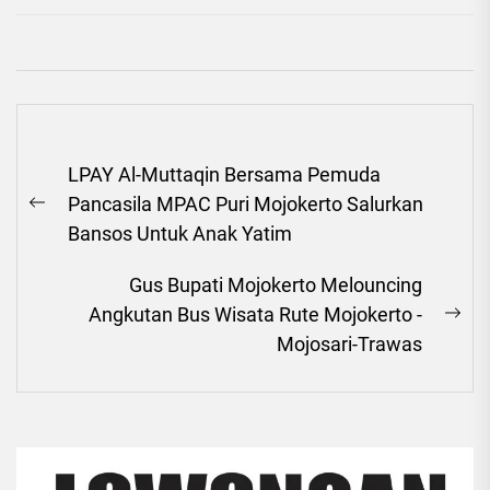
Navigasi
LPAY Al-Muttaqin Bersama Pemuda
pos
Pancasila MPAC Puri Mojokerto Salurkan
Previous
Bansos Untuk Anak Yatim
post:
Gus Bupati Mojokerto Melouncing
Angkutan Bus Wisata Rute Mojokerto -
Ne
Mojosari-Trawas
pos