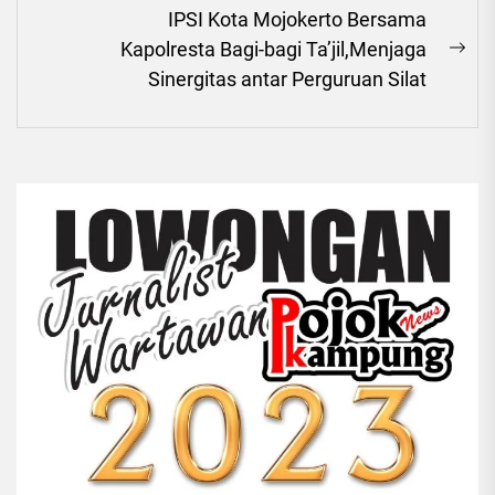
IPSI Kota Mojokerto Bersama
Kapolresta Bagi-bagi Ta’jil,Menjaga
Ne
Sinergitas antar Perguruan Silat
pos