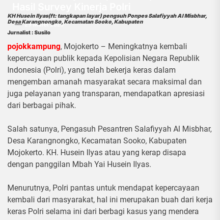
Hasil Survey Kinerja Polri
KH Husein Ilyas(ft: tangkapan layar) pengsuh Ponpes Salafiyyah Al Misbhar,
Desa Karangnongko, Kecamatan Sooko, Kabupaten
29 Maret 2023
Jurnalist : Susilo
pojokkampung
, Mojokerto – Meningkatnya kembali
kepercayaan publik kepada Kepolisian Negara Republik
Indonesia (Polri), yang telah bekerja keras dalam
mengemban amanah masyarakat secara maksimal dan
juga pelayanan yang transparan, mendapatkan apresiasi
dari berbagai pihak.
Salah satunya, Pengasuh Pesantren Salafiyyah Al Misbhar,
Desa Karangnongko, Kecamatan Sooko, Kabupaten
Mojokerto. KH. Husein Ilyas atau yang kerap disapa
dengan panggilan Mbah Yai Husein Ilyas.
Menurutnya, Polri pantas untuk mendapat kepercayaan
kembali dari masyarakat, hal ini merupakan buah dari kerja
keras Polri selama ini dari berbagi kasus yang mendera