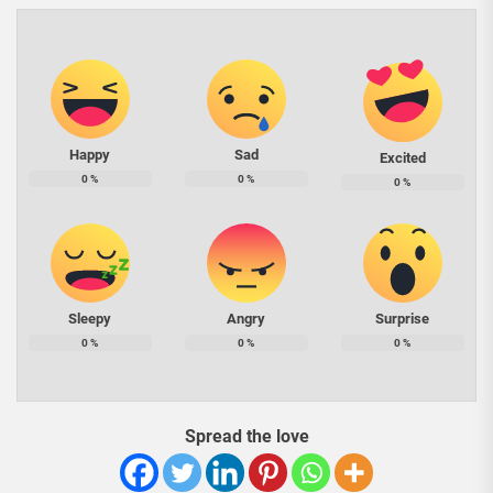
Happy
Sad
Excited
0
%
0
%
0
%
Sleepy
Angry
Surprise
0
%
0
%
0
%
Spread the love