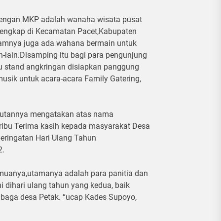
dengan MKP adalah wanaha wisata pusat
erlengkap di Kecamatan Pacet,Kabupaten
alamnya juga ada wahana bermain untuk
n-lain.Disamping itu bagi para pengunjung
au stand angkringan disiapkan panggung
 musik untuk acara-acara Family Gatering,
butannya mengatakan atas nama
ribu Terima kasih kepada masyarakat Desa
eringatan Hari Ulang Tahun
2.
muanya,utamanya adalah para panitia dan
i dihari ulang tahun yang kedua, baik
mbaga desa Petak. “ucap Kades Supoyo,