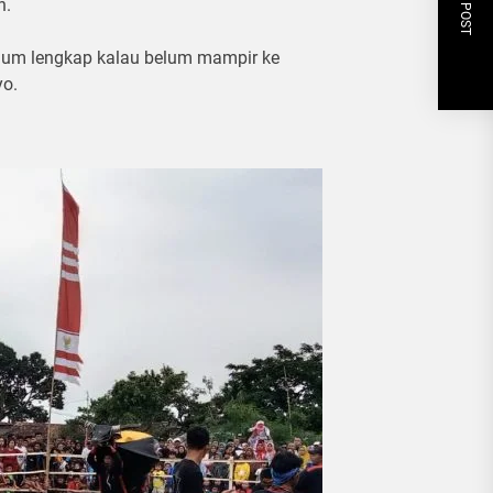
NEXT POST
n.
elum lengkap kalau belum mampir ke
o.