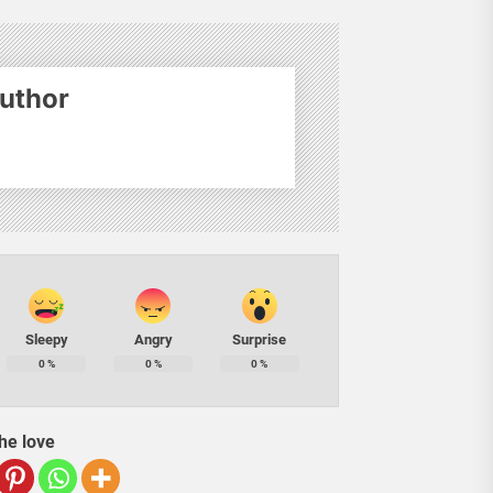
uthor
Sleepy
Angry
Surprise
0
%
0
%
0
%
he love