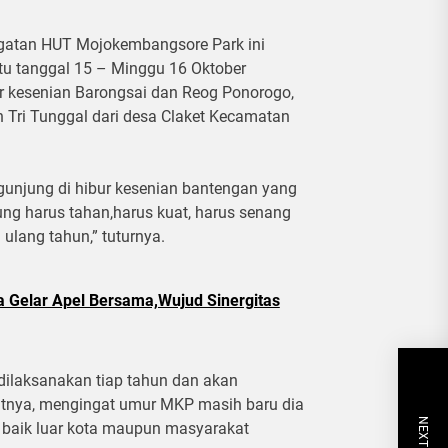
ngatan HUT Mojokembangsore Park ini
tu tanggal 15 – Minggu 16 Oktober
r kesenian Barongsai dan Reog Ponorogo,
n Tri Tunggal dari desa Claket Kecamatan
unjung di hibur kesenian bantengan yang
ung harus tahan,harus kuat, harus senang
 ulang tahun,” tuturnya.
ya Gelar Apel Bersama,Wujud Sinergitas
dilaksanakan tiap tahun dan akan
kutnya, mengingat umur MKP masih baru dia
g baik luar kota maupun masyarakat