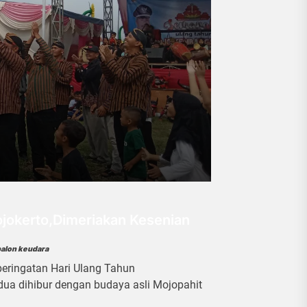
jokerto,Dimeriakan Kesenian
balon keudara
ringatan Hari Ulang Tahun
ua dihibur dengan budaya asli Mojopahit