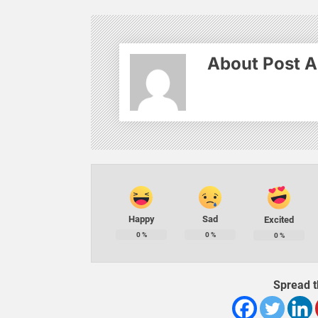
About Post A
Happy
Sad
Excited
0
%
0
%
0
%
Spread t