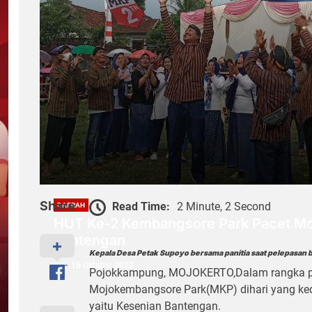
Share
Read Time:
2 Minute, 2 Second
DAERAH
HUT Ke-2 Kembangsore Park Pacet Mo
Bantengan
Kepala Desa Petak Supoyo bersama panitia saat pelepasan 
16 Oktober 2022
Pojokkampung, MOJOKERTO,Dalam rangka pe
Mojokembangsore Park(MKP) dihari yang ked
yaitu Kesenian Bantengan.