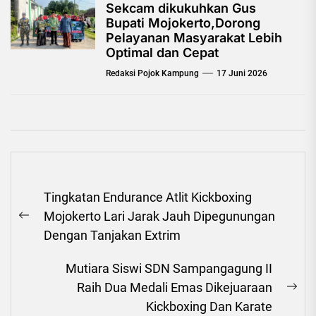
Sekcam dikukuhkan Gus
Bupati Mojokerto,Dorong
Pelayanan Masyarakat Lebih
Optimal dan Cepat
Redaksi Pojok Kampung
17 Juni 2026
Navigasi
Tingkatan Endurance Atlit Kickboxing
pos
Mojokerto Lari Jarak Jauh Dipegunungan
Previous
Dengan Tanjakan Extrim
post:
Mutiara Siswi SDN Sampangagung II
Raih Dua Medali Emas Dikejuaraan
Ne
Kickboxing Dan Karate
pos