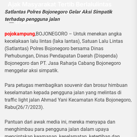
Ajak Masyarakat Tertib Berlalulintas
Satlantas Polres Bojonegoro Gelar
Satlantas Polres Bojonegoro Gelar Aksi Simpatik
terhadap pengguna jalan
27 Juli 2023
pojokampung
,BOJONEGORO – Untuk menekan angka
kecelakaan lalu lintas (laka lantas), Satuan Lalu Lintas
(Satlantas) Polres Bojonegoro bersama Dinas
Perhubungan, Dinas Pendapatan Daerah (Dispenda)
Bojonegoro dan PT. Jasa Raharja Cabang Bojonegoro
menggelar aksi simpatik.
Para petugas membagikan souvenir dan brosur himbuan
keselamatan kepada pengguna jalan yang melintas di
traffic light jalan Ahmad Yani Kecamatan Kota Bojonegoro,
Rabu(26/7/2023).
Pantuan dari awak media ini, mereka menyapa dan
menghimbau para pengguna jalan dalam upaya
menciptakan keamanan, keselamatan, ketertiban dan