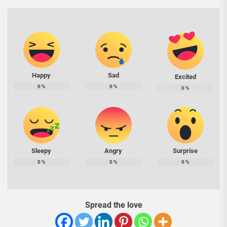
Happy
Sad
Excited
0
%
0
%
0
%
Sleepy
Angry
Surprise
0
%
0
%
0
%
Spread the love