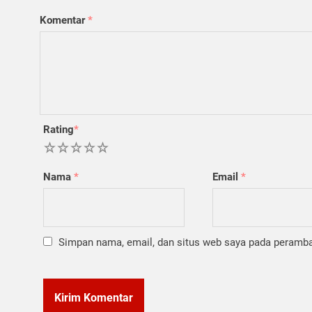
Komentar
*
Rating
*
1
2
3
4
5
Nama
*
Email
*
Simpan nama, email, dan situs web saya pada peramban