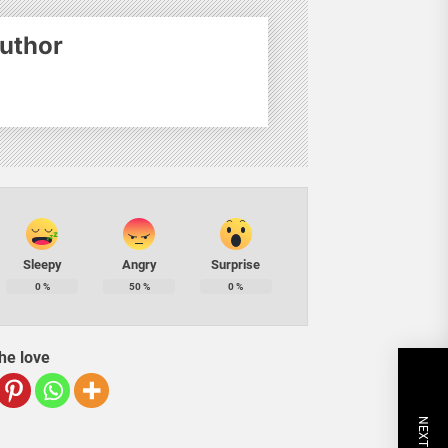
uthor
Sleepy
Angry
Surprise
0
%
50
%
0
%
he love