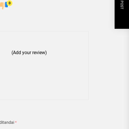
NEXT POST
0
(Add your review)
ditandai
*