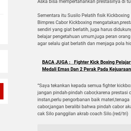
Aska bisa mempertahankan prestasinya di tu
Sementara itu Susilo Pelatih fisik Kickboxi
Bimpres Cabor Kickboxing mengatakan,prestasi 
sendiri yang giat berlatih, juga harus diduku
belajar pengetahuan umum,juga peran orang
agar selalu giat berlatih dan menjaga pola h
BACA JUGA :
Fighter Kick Boxing Pelaj
Medali Emas Dan 2 Perak Pada Kejuaraan
“Saya tekankan kepada semua fighter kickbo
jangan pindah-pindah cabor,karena prestasi ol
instan,perlu pengorbanan baik materi,tenaga 
cabor,jangan beralibi bahwa pindah cabor aka
cak Silo panggilan akrab coach Silo.(red/tri)