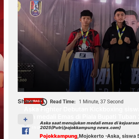
Share
Read Time:
1 Minute, 37 Second
OLAHRAGA
Aska Fighter Debutan Kickboxing sisw
raih medali Emas di Piala Bupati Tuban
Aska saat menujukan medali emas di kejuaraan 
2025(Putri/pojokkampung news.com)
19 Oktober 2025
Pojokkampung
,Mojokerto -Aska, siswa 