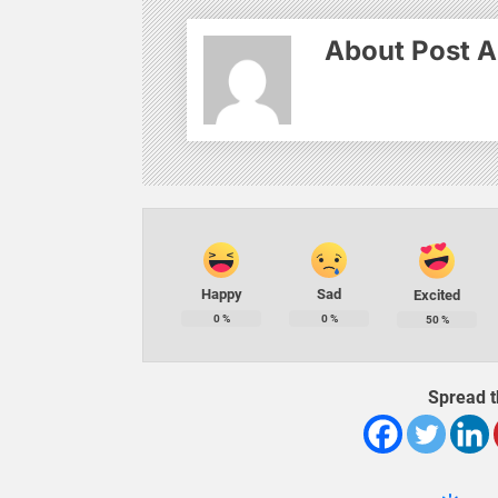
About Post A
Happy
Sad
Excited
0
%
0
%
50
%
Spread t