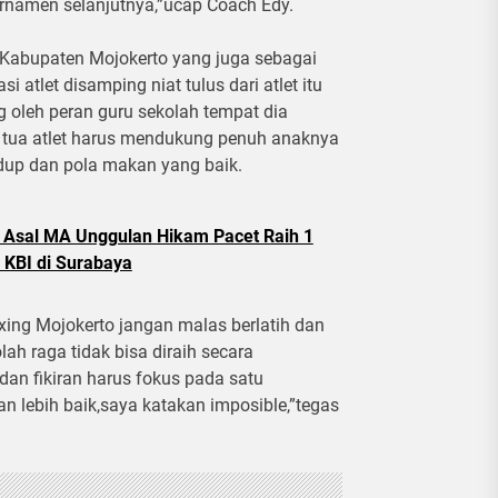
rnamen selanjutnya,”ucap Coach Edy.
ng Kabupaten Mojokerto yang juga sebagai
atlet disamping niat tulus dari atlet itu
ng oleh peran guru sekolah tempat dia
 tua atlet harus mendukung penuh anaknya
idup dan pola makan yang baik.
ar Asal MA Unggulan Hikam Pacet Raih 1
 KBI di Surabaya
xing Mojokerto jangan malas berlatih dan
ah raga tidak bisa diraih secara
dan fikiran harus fokus pada satu
n lebih baik,saya katakan imposible,”tegas