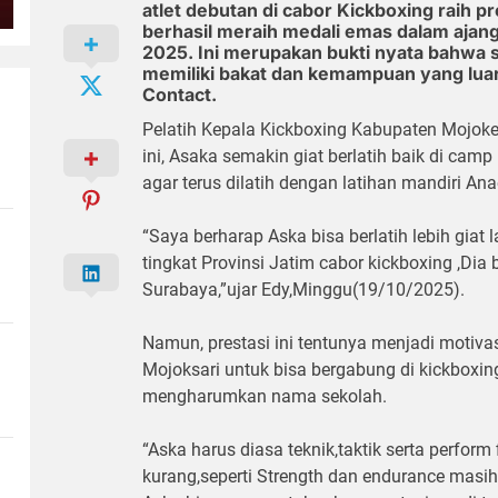
atlet debutan di cabor Kickboxing raih pr
berhasil meraih medali emas dalam ajang
2025. Ini merupakan bukti nyata bahwa si
memiliki bakat dan kemampuan yang luar
Contact.
Pelatih Kepala Kickboxing Kabupaten Mojoke
ini, Asaka semakin giat berlatih baik di cam
agar terus dilatih dengan latihan mandiri An
“Saya berharap Aska bisa berlatih lebih giat l
tingkat Provinsi Jatim cabor kickboxing ,Dia 
Surabaya,”ujar Edy,Minggu(19/10/2025).
Namun, prestasi ini tentunya menjadi motivas
Mojoksari untuk bisa bergabung di kickboxing
mengharumkan nama sekolah.
“Aska harus diasa teknik,taktik serta perfor
kurang,seperti Strength dan endurance masi