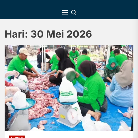
Skip
to
the
content
Hari:
30 Mei 2026