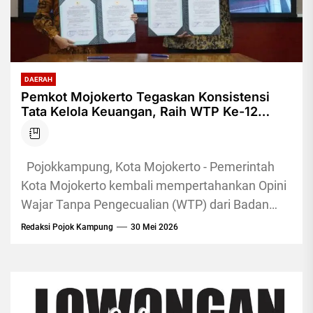
DAERAH
Pemkot Mojokerto Tegaskan Konsistensi
Tata Kelola Keuangan, Raih WTP Ke-12
Berturut-turut
Pojokkampung, Kota Mojokerto - Pemerintah
Kota Mojokerto kembali mempertahankan Opini
Wajar Tanpa Pengecualian (WTP) dari Badan
Pemeriksa Keuangan (BPK) RI atas Laporan
Redaksi Pojok Kampung
30 Mei 2026
Keuangan Pemerintah...