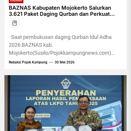
DAERAH
BAZNAS Kabupaten Mojokerto Salurkan
3.621 Paket Daging Qurban dan Perkuat
Pemberdayaan Peternak Lokal
Saat pembukusan daging Qurban Idul Adha
2026 BAZNAS kab.
Mojokerto(Susilo/Pojokkampungnews.com)
Pojokkampung, Mojokerto – Badan Amil Zakat
Redaksi Pojok Kampung
30 Mei 2026
Nasional (BAZNAS) Kabupaten Mojokerto
menggelar Seremoni Kurban Berkah...