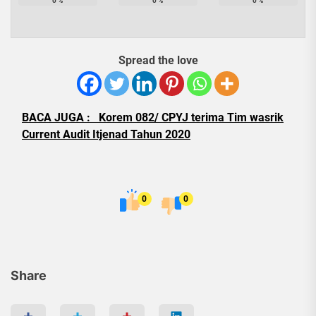
0
%
0
%
0
%
Spread the love
BACA JUGA :
Korem 082/ CPYJ terima Tim wasrik
Current Audit Itjenad Tahun 2020
0
0
Share