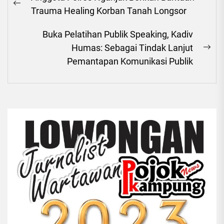
pos
Previous
Trauma Healing Korban Tanah Longsor
post:
Buka Pelatihan Publik Speaking, Kadiv
Humas: Sebagai Tindak Lanjut
Ne
Pemantapan Komunikasi Publik
pos