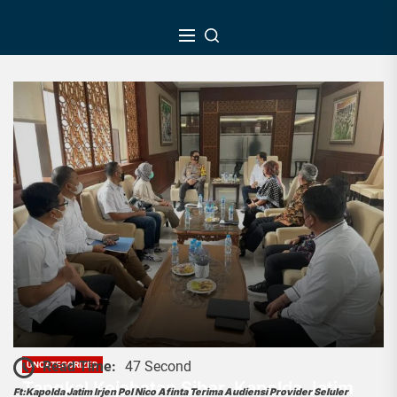
Skip
to
the
content
Read Time:
47 Second
UNCATEGORIZED
Tangkal Kejahatan Siber, Kapolda Jatim
Ft:Kapolda Jatim Irjen Pol Nico Afinta Terima Audiensi Provider Seluler