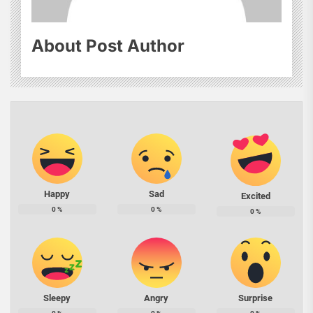
About Post Author
Happy
Sad
Excited
0
%
0
%
0
%
Sleepy
Angry
Surprise