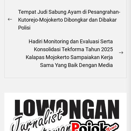
Navigasi
Tempat Judi Sabung Ayam di Pesangrahan-
pos
Kutorejo-Mojokerto Dibongkar dan Dibakar
Previous
Polisi
post:
Hadiri Monitoring dan Evaluasi Serta
Konsolidasi Tekforma Tahun 2025
Ne
Kalapas Mojokerto Sampaiakan Kerja
pos
Sama Yang Baik Dengan Media