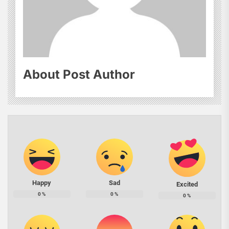
About Post Author
Happy
Sad
Excited
0
%
0
%
0
%