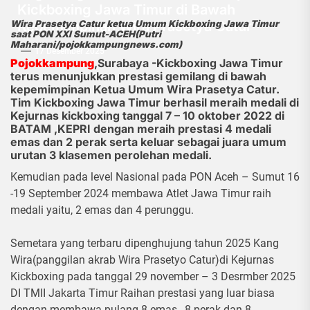
Kickboxing Jawa Timur di Bawah
Kepemimpinan Wira Prasetya Catur
Wira Prasetya Catur ketua Umum Kickboxing Jawa Timur
saat PON XXI Sumut-ACEH(Putri
Maharani/pojokkampungnews.com)
17 Desember 2025
Pojokkampung
,Surabaya -Kickboxing Jawa Timur
terus menunjukkan prestasi gemilang di bawah
kepemimpinan Ketua Umum Wira Prasetya Catur.
Tim Kickboxing Jawa Timur berhasil meraih medali di
Kejurnas kickboxing tanggal 7 – 10 oktober 2022 di
BATAM ,KEPRI dengan meraih prestasi 4 medali
emas dan 2 perak serta keluar sebagai juara umum
urutan 3 klasemen perolehan medali.
Kemudian pada level Nasional pada PON Aceh – Sumut 16
-19 September 2024 membawa Atlet Jawa Timur raih
medali yaitu, 2 emas dan 4 perunggu.
Semetara yang terbaru dipenghujung tahun 2025 Kang
Wira(panggilan akrab Wira Prasetyo Catur)di Kejurnas
Kickboxing pada tanggal 29 november – 3 Desrmber 2025
DI TMII Jakarta Timur Raihan prestasi yang luar biasa
dengan membawa pulang 8 emas , 8 perak dan 8