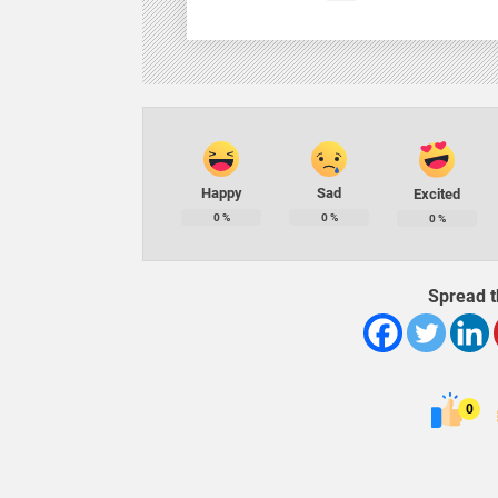
Happy
Sad
Excited
0
%
0
%
0
%
Spread t
0