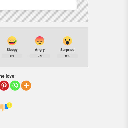
Sleepy
Angry
Surprise
0
%
0
%
0
%
he love
0