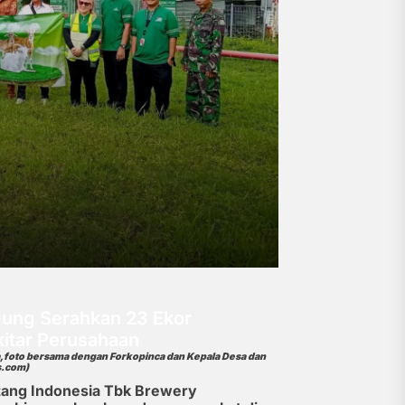
gung Serahkan 23 Ekor
itar Perusahaan
,foto bersama dengan Forkopinca dan Kepala Desa dan
s.com)
ntang Indonesia Tbk Brewery