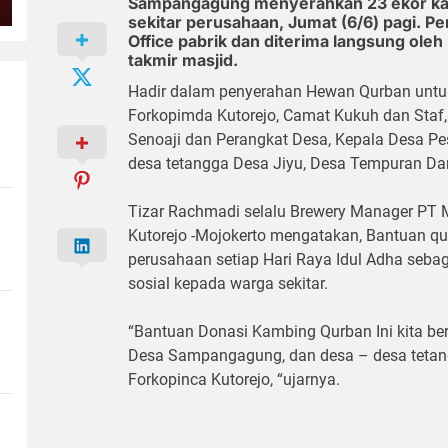
Sampangagung menyerahkan 23 ekor kam
sekitar perusahaan, Jumat (6/6) pagi. P
Office pabrik dan diterima langsung oleh
takmir masjid.
Hadir dalam penyerahan Hewan Qurban untuk 
Forkopimda Kutorejo, Camat Kukuh dan Sta
Senoaji dan Perangkat Desa, Kepala Desa Pes
desa tetangga Desa Jiyu, Desa Tempuran Dan
Tizar Rachmadi selalu Brewery Manager PT 
Kutorejo -Mojokerto mengatakan, Bantuan qu
perusahaan setiap Hari Raya Idul Adha seba
sosial kepada warga sekitar.
“Bantuan Donasi Kambing Qurban Ini kita b
Desa Sampangagung, dan desa – desa tetang
Forkopinca Kutorejo, “ujarnya.