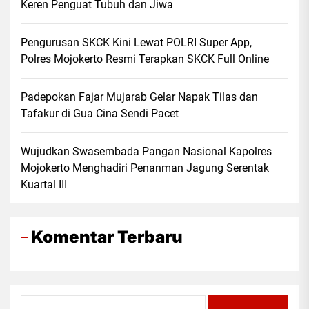
Keren Penguat Tubuh dan Jiwa
Pengurusan SKCK Kini Lewat POLRI Super App,
Polres Mojokerto Resmi Terapkan SKCK Full Online
Padepokan Fajar Mujarab Gelar Napak Tilas dan
Tafakur di Gua Cina Sendi Pacet
Wujudkan Swasembada Pangan Nasional Kapolres
Mojokerto Menghadiri Penanman Jagung Serentak
Kuartal III
Komentar Terbaru
Cari