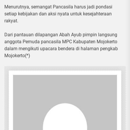
Menurutnya, semangat Pancasila harus jadi pondasi
setiap kebijakan dan aksi nyata untuk kesejahteraan
rakyat.
Dari pantauan dilapangan Abah Ayub pimpin langsung
anggota Pemuda pancasila MPC Kabupaten Mojokerto
dalam mengikuti upacara bendera di halaman pengkab
Mojokerto(*)