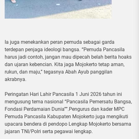
Ia juga menekankan peran pemuda sebagai garda
terdepan penjaga ideologi bangsa. “Pemuda Pancasila
harus jadi contoh, jangan mau dipecah belah berita hoaks
dan ujaran kebencian. Kita jaga Mojokerto tetap aman,
rukun, dan maju,” tegasnya Abah Ayub panggilan
akrabnya.
Peringatan Hari Lahir Pancasila 1 Juni 2026 tahun ini
mengusung tema nasional “Pancasila Pemersatu Bangsa,
Fondasi Perdamaian Dunia””.Pengurus dan kader MPC
Pemuda Pancasila Kabupaten Mojokerto juga mengikuti
upacara bendera di pendopo Lengkap Mojokerto bersama
jajaran TNI/Polri serta pegawai lengkap.