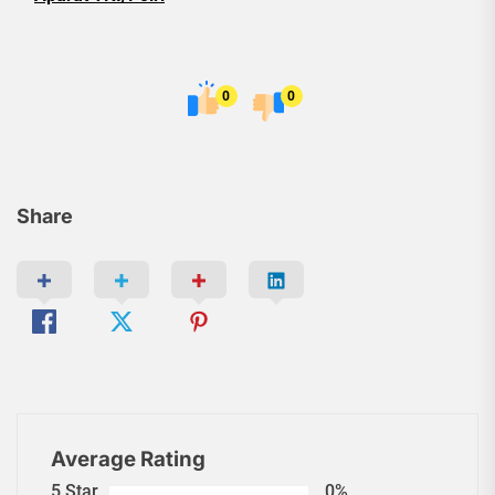
0
0
Share
Average Rating
5 Star
0%