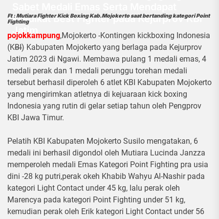
Sabet Medali Emas Serta Mendapat
Predikat Best Fighter pada Kejurprov KBI
Ft : Mutiara Fighter Kick Boxing Kab.Mojokerto saat bertanding kategori Point
Fighting
Jatim
pojokkampung
,Mojokerto -Kontingen kickboxing Indonesia
(KBI) Kabupaten Mojokerto yang berlaga pada Kejurprov
24 Desember 2023
Jatim 2023 di Ngawi. Membawa pulang 1 medali emas, 4
medali perak dan 1 medali perunggu torehan medali
tersebut berhasil diperoleh 6 atlet KBI Kabupaten Mojokerto
yang mengirimkan atletnya di kejuaraan kick boxing
Indonesia yang rutin di gelar setiap tahun oleh Pengprov
KBI Jawa Timur.
Pelatih KBI Kabupaten Mojokerto Susilo mengatakan, 6
medali ini berhasil digondol oleh Mutiara Lucinda Janzza
memperoleh medali Emas Kategori Point Fighting pra usia
dini -28 kg putri,perak okeh Khabib Wahyu Al-Nashir pada
kategori Light Contact under 45 kg, lalu perak oleh
Marencya pada kategori Point Fighting under 51 kg,
kemudian perak oleh Erik kategori Light Contact under 56