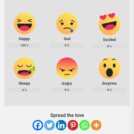
Happy
Sad
Excited
100
%
0
%
0
%
Sleepy
Angry
Surprise
0
%
0
%
0
%
Spread the love