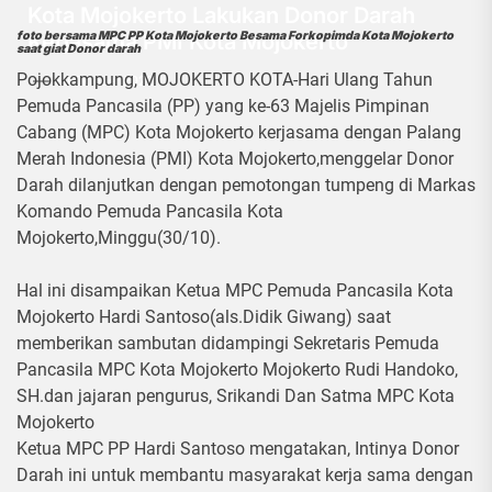
Kota Mojokerto Lakukan Donor Darah
Kerjasama PMI Kota Mojokerto
foto bersama MPC PP Kota Mojokerto Besama Forkopimda Kota Mojokerto
saat giat Donor darah
Pojokkampung, MOJOKERTO KOTA-Hari Ulang Tahun
30 Oktober 2022
Pemuda Pancasila (PP) yang ke-63 Majelis Pimpinan
Cabang (MPC) Kota Mojokerto kerjasama dengan Palang
Merah Indonesia (PMI) Kota Mojokerto,menggelar Donor
Darah dilanjutkan dengan pemotongan tumpeng di Markas
Komando Pemuda Pancasila Kota
Mojokerto,Minggu(30/10).
Hal ini disampaikan Ketua MPC Pemuda Pancasila Kota
Mojokerto Hardi Santoso(als.Didik Giwang) saat
memberikan sambutan didampingi Sekretaris Pemuda
Pancasila MPC Kota Mojokerto Mojokerto Rudi Handoko,
SH.dan jajaran pengurus, Srikandi Dan Satma MPC Kota
Mojokerto
Ketua MPC PP Hardi Santoso mengatakan, Intinya Donor
Darah ini untuk membantu masyarakat kerja sama dengan