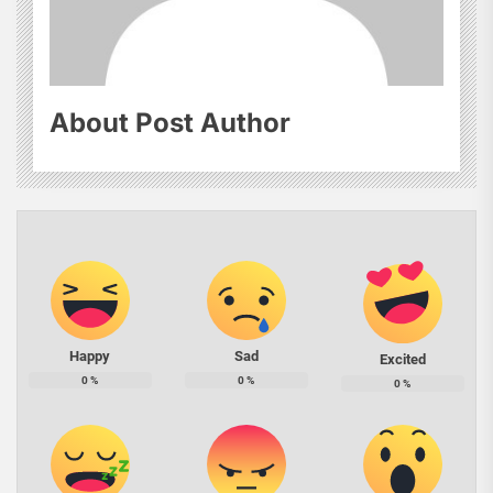
About Post Author
Happy
Sad
Excited
0
%
0
%
0
%