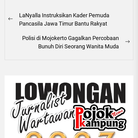
Navigasi
LaNyalla Instruksikan Kader Pemuda
pos
Previous
Pancasila Jawa Timur Bantu Rakyat
post:
Polisi di Mojokerto Gagalkan Percobaan
Ne
Bunuh Diri Seorang Wanita Muda
pos