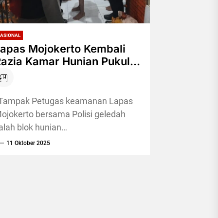
ASIONAL
apas Mojokerto Kembali
azia Kamar Hunian Pukul
00:00 Malam,Pelaksanaan
erentak Rutan Se-
ndonesia
ampak Petugas keamanan Lapas
ojokerto bersama Polisi geledah
alah blok hunian
arapidana(Susilo/pojokkampungnews.com)
11 Oktober 2025
ojokkampung,Mojokerto— Dalam
angka menindaklanjuti instruksi
irektorat Jenderal Pemasyarakatan
ntuk memperketat keamanan
ecara...