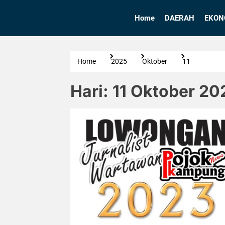
Skip
to
Home
DAERAH
EKON
the
content
Home
2025
Oktober
11
Hari:
11 Oktober 20