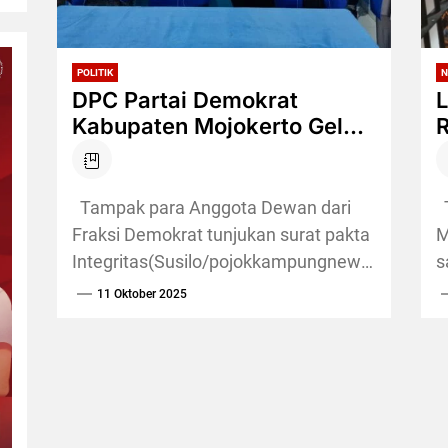
POLITIK
N
DPC Partai Demokrat
L
Kabupaten Mojokerto Gelar
R
Pleno dan Teken Pakta
Integritas,Teguhkan
S
Soliditas
I
Tampak para Anggota Dewan dari
T
Fraksi Demokrat tunjukan surat pakta
M
Integritas(Susilo/pojokkampungnews.com)
s
Pojokkampung,Mojokerto –Dewan
n
11 Oktober 2025
Pimpinan Cabang (DPC) Partai
P
Demokrat Kabupaten Mojokerto
r
menegaskan komitmennya untuk
D
tetap...
u
s