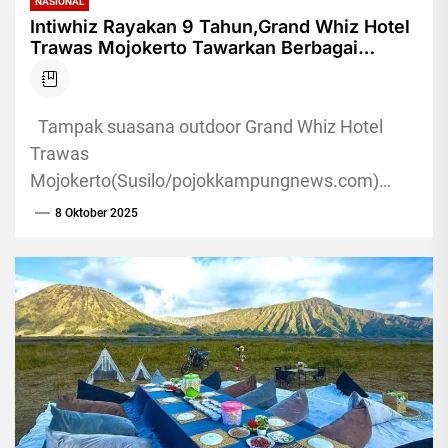
NASIONAL
Intiwhiz Rayakan 9 Tahun,Grand Whiz Hotel
Trawas Mojokerto Tawarkan Berbagai
Diskon,Dan Manjakan Pengunjung
Tampak suasana outdoor Grand Whiz Hotel
Trawas
Mojokerto(Susilo/pojokkampungnews.com)
Pojokkampung,Mojokerto - Genap berusia
8 Oktober 2025
sembilan tahun, Whiz Mate, program loyalti dari
jaringan hotel Intiwhiz International, siap...