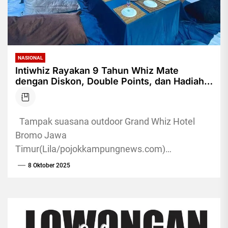
NASIONAL
Intiwhiz Rayakan 9 Tahun Whiz Mate
dengan Diskon, Double Points, dan Hadiah
Menginap
Tampak suasana outdoor Grand Whiz Hotel
Bromo Jawa
Timur(Lila/pojokkampungnews.com)
Pojokkampung,Jakarta - Genap berusia
8 Oktober 2025
sembilan tahun, Whiz Mate, program loyalti dari
jaringan hotel Intiwhiz International,...