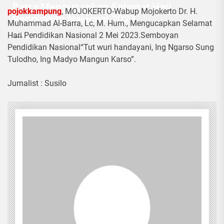
Barra Mengucapkan Selamat Hari
pojokkampung
, MOJOKERTO-Wabup Mojokerto Dr. H.
Pendidikan Nasional 2023
Muhammad Al-Barra, Lc, M. Hum., Mengucapkan Selamat
Hari Pendidikan Nasional 2 Mei 2023.Semboyan
2 Mei 2023
Pendidikan Nasional“Tut wuri handayani, Ing Ngarso Sung
Tulodho, Ing Madyo Mangun Karso”.
Jurnalist : Susilo