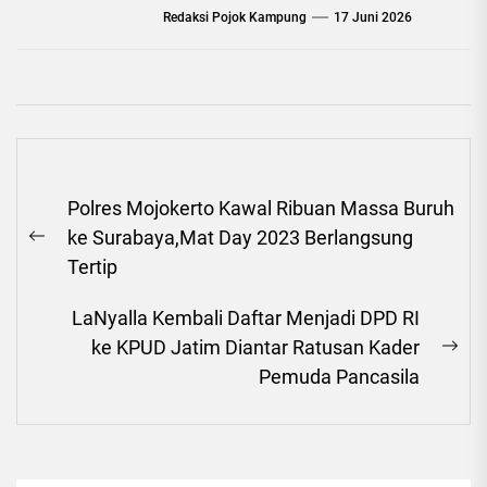
Redaksi Pojok Kampung
17 Juni 2026
Navigasi
Polres Mojokerto Kawal Ribuan Massa Buruh
pos
ke Surabaya,Mat Day 2023 Berlangsung
Previous
Tertip
post:
LaNyalla Kembali Daftar Menjadi DPD RI
ke KPUD Jatim Diantar Ratusan Kader
Ne
Pemuda Pancasila
pos