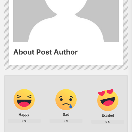
About Post Author
Happy
Sad
Excited
0
%
0
%
0
%