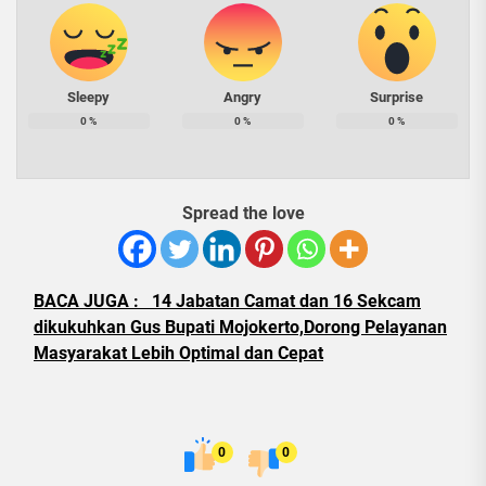
Sleepy
Angry
Surprise
0
%
0
%
0
%
Spread the love
BACA JUGA :
14 Jabatan Camat dan 16 Sekcam
dikukuhkan Gus Bupati Mojokerto,Dorong Pelayanan
Masyarakat Lebih Optimal dan Cepat
0
0