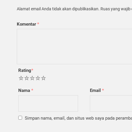
Alamat email Anda tidak akan dipublikasikan.
Ruas yang wajib 
Komentar
*
Rating
*
1
2
3
4
5
Nama
*
Email
*
Simpan nama, email, dan situs web saya pada peramban