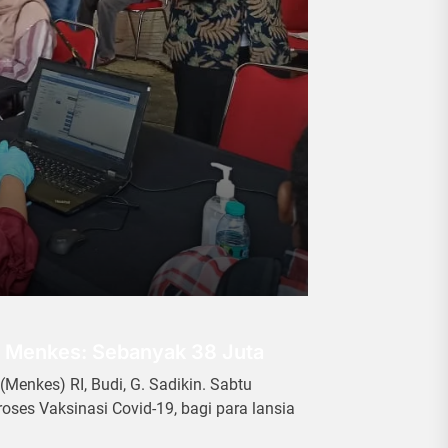
a, Menkes: Sebanyak 38 Juta
enkes) RI, Budi, G. Sadikin. Sabtu
oses Vaksinasi Covid-19, bagi para lansia