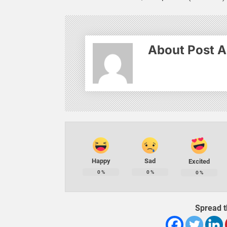
About Post A
Happy
Sad
Excited
0
%
0
%
0
%
Spread t