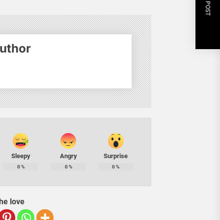
NEXT POST
uthor
Sleepy
Angry
Surprise
0
%
0
%
0
%
he love