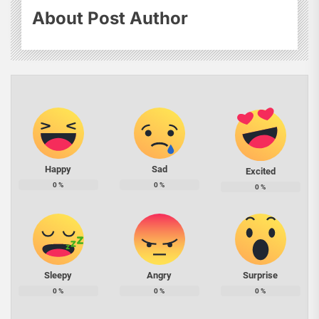
About Post Author
Happy
Sad
Excited
0
%
0
%
0
%
Sleepy
Angry
Surprise
0
%
0
%
0
%