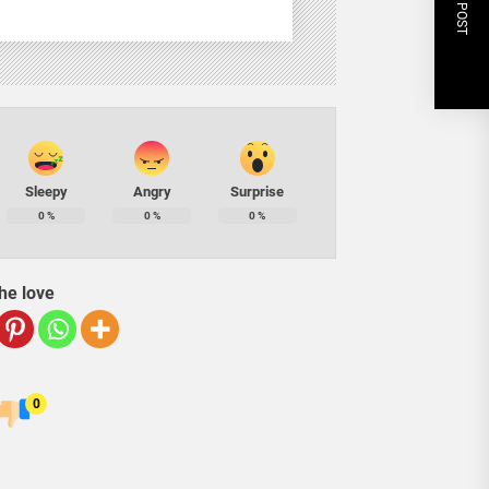
NEXT POST
Sleepy
Angry
Surprise
0
%
0
%
0
%
he love
0