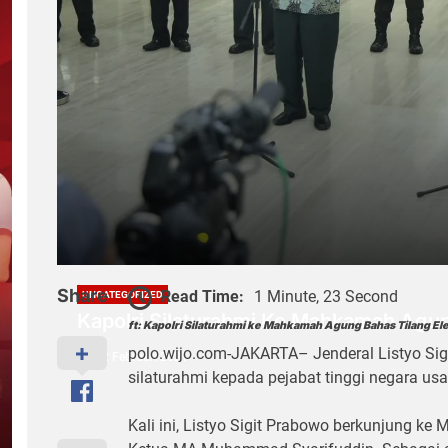
Share
Read Time:
1 Minute, 23 Second
UNCATEGORIZED
Kapolri Silaturahmi Ke Mahkamah Agun
ft: Kapolri Silaturahmi ke Mahkamah Agung Bahas Tilang El
polo.wijo.com-JAKARTA– Jenderal Listyo Sig
2 Februari 2021
silaturahmi kepada pejabat tinggi negara usai
Kali ini, Listyo Sigit Prabowo berkunjung 