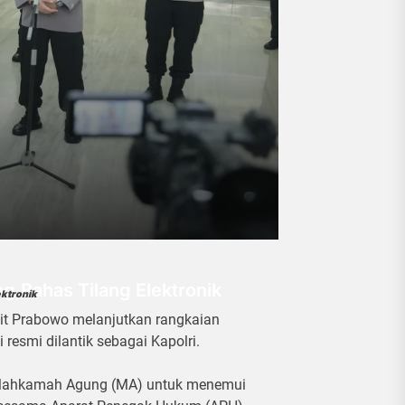
g,Bahas Tilang Elektronik
ektronik
it Prabowo melanjutkan rangkaian
 resmi dilantik sebagai Kapolri.
ke Mahkamah Agung (MA) untuk menemui