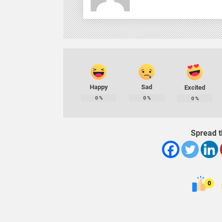
Happy
Sad
Excited
0
%
0
%
0
%
Spread t
0