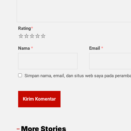
Rating
*
1
2
3
4
5
Nama
*
Email
*
Simpan nama, email, dan situs web saya pada peramban
More Stories