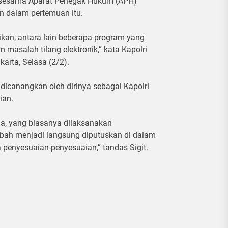
sesama Aparat Penegak Hukum (APH)
n dalam pertemuan itu.
ikan, antara lain beberapa program yang
 masalah tilang elektronik,” kata Kapolri
arta, Selasa (2/2).
g dicanangkan oleh dirinya sebagai Kapolri
ian.
la, yang biasanya dilaksanakan
bah menjadi langsung diputuskan di dalam
a penyesuaian-penyesuaian,” tandas Sigit.