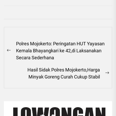
Navigasi
Polres Mojokerto: Peringatan HUT Yayasan
pos
Kemala Bhayangkari ke 42,di Laksanakan
Previous
Secara Sederhana
post:
Hasil Sidak Polres Mojokerto,Harga
Ne
Minyak Goreng Curah Cukup Stabil
pos