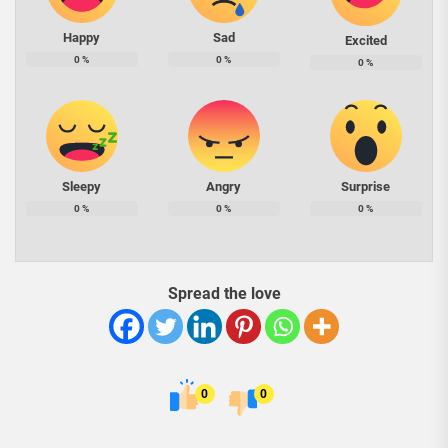
Happy
Sad
Excited
0
%
0
%
0
%
Sleepy
Angry
Surprise
0
%
0
%
0
%
Spread the love
0
0