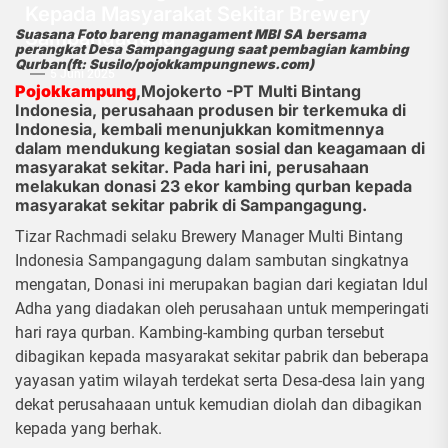
Kepada Masyarakat Sekitar Brewery
Sampangagung
Suasana Foto bareng managament MBI SA bersama
perangkat Desa Sampangagung saat pembagian kambing
Qurban(ft: Susilo/pojokkampungnews.com)
5 Juni 2025
Pojokkampung
,Mojokerto -PT Multi Bintang
Indonesia, perusahaan produsen bir terkemuka di
Indonesia, kembali menunjukkan komitmennya
dalam mendukung kegiatan sosial dan keagamaan di
masyarakat sekitar. Pada hari ini, perusahaan
melakukan donasi 23 ekor kambing qurban kepada
masyarakat sekitar pabrik di Sampangagung.
Tizar Rachmadi selaku Brewery Manager Multi Bintang
Indonesia Sampangagung dalam sambutan singkatnya
mengatan, Donasi ini merupakan bagian dari kegiatan Idul
Adha yang diadakan oleh perusahaan untuk memperingati
hari raya qurban. Kambing-kambing qurban tersebut
dibagikan kepada masyarakat sekitar pabrik dan beberapa
yayasan yatim wilayah terdekat serta Desa-desa lain yang
dekat perusahaaan untuk kemudian diolah dan dibagikan
kepada yang berhak.