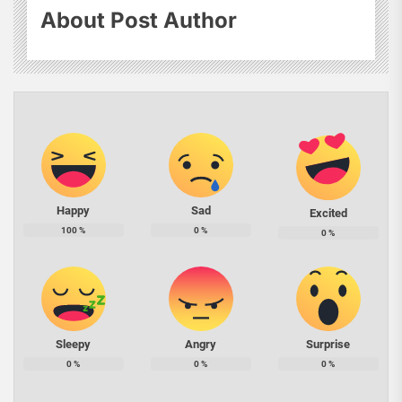
About Post Author
Happy
Sad
Excited
100
%
0
%
0
%
Sleepy
Angry
Surprise
0
%
0
%
0
%