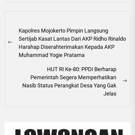
Navigasi
Kapolres Mojokerto Pimpin Langsung
pos
Sertijab Kasat Lantas Dari AKP Ridho Rinaldo
Previous
Harahap Diserahterimakan Kepada AKP
post:
Muhammad Yogie Pratama
HUT RI Ke-80: PPDI Berharap
Pemerintah Segera Memperhatikan
Ne
Nasib Status Perangkat Desa Yang Gak
pos
Jelas