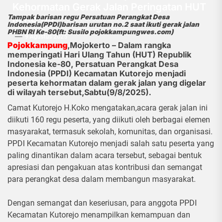
Kehormatan Gerak Jalan Peringatan HUT
RI Ke-80
Tampak barisan regu Persatuan Perangkat Desa
Indonesia(PPDI)barisan urutan no.2 saat ikuti gerak jalan
PHBN RI Ke-80(ft: Susilo pojokkampungwes.com)
9 Agustus 2025
Pojokkampung
,Mojokerto – Dalam rangka
memperingati Hari Ulang Tahun (HUT) Republik
Indonesia ke-80, Persatuan Perangkat Desa
Indonesia (PPDI) Kecamatan Kutorejo menjadi
peserta kehormatan dalam gerak jalan yang digelar
di wilayah tersebut,Sabtu(9/8/2025).
Camat Kutorejo H.Koko mengatakan,acara gerak jalan ini
diikuti 160 regu peserta, yang diikuti oleh berbagai elemen
masyarakat, termasuk sekolah, komunitas, dan organisasi.
PPDI Kecamatan Kutorejo menjadi salah satu peserta yang
paling dinantikan dalam acara tersebut, sebagai bentuk
apresiasi dan pengakuan atas kontribusi dan semangat
para perangkat desa dalam membangun masyarakat.
Dengan semangat dan keseriusan, para anggota PPDI
Kecamatan Kutorejo menampilkan kemampuan dan