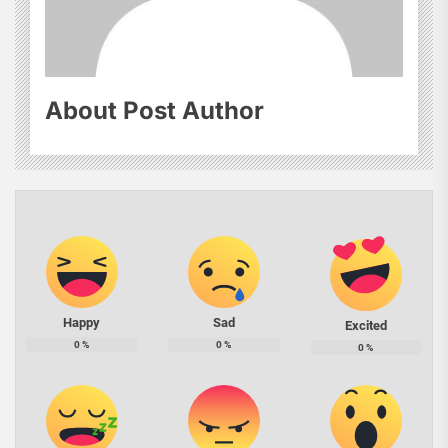
About Post Author
Happy
Sad
Excited
0
%
0
%
0
%