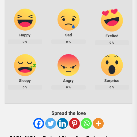
Happy
Sad
Excited
0
%
0
%
0
%
Sleepy
Angry
Surprise
0
%
0
%
0
%
Spread the love