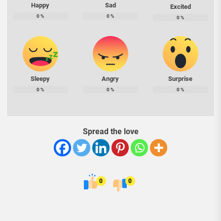
Happy
Sad
Excited
0
%
0
%
0
%
Sleepy
Angry
Surprise
0
%
0
%
0
%
Spread the love
0
0