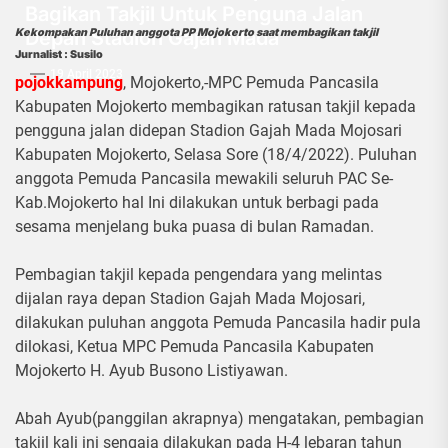
Bagikan Takjil Untuk Penguna Jalan
Depan Stadion Gajah Mada
Kekompakan Puluhan anggota PP Mojokerto saat membagikan takjil
Jurnalist : Susilo
19 April 2023
pojokkampung
, Mojokerto,-MPC Pemuda Pancasila
Kabupaten Mojokerto membagikan ratusan takjil kepada
pengguna jalan didepan Stadion Gajah Mada Mojosari
Kabupaten Mojokerto, Selasa Sore (18/4/2022). Puluhan
anggota Pemuda Pancasila mewakili seluruh PAC Se-
Kab.Mojokerto hal Ini dilakukan untuk berbagi pada
sesama menjelang buka puasa di bulan Ramadan.
Pembagian takjil kepada pengendara yang melintas
dijalan raya depan Stadion Gajah Mada Mojosari,
dilakukan puluhan anggota Pemuda Pancasila hadir pula
dilokasi, Ketua MPC Pemuda Pancasila Kabupaten
Mojokerto H. Ayub Busono Listiyawan.
Abah Ayub(panggilan akrapnya) mengatakan, pembagian
takjil kali ini sengaja dilakukan pada H-4 lebaran tahun