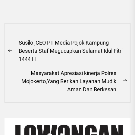
Navigasi
Susilo ,CEO PT Media Pojok Kampung
pos
Beserta Staf Megucapkan Selamat Idul Fitri
Previous
1444 H
post:
Masyarakat Apresiasi kinerja Polres
Mojokerto,Yang Berikan Layanan Mudik
Ne
Aman Dan Berkesan
pos