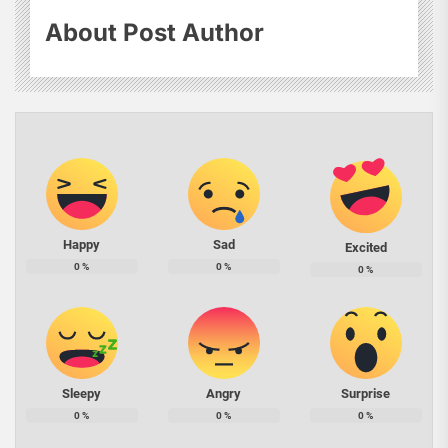
About Post Author
Happy
Sad
Excited
0
%
0
%
0
%
Sleepy
Angry
Surprise
0
%
0
%
0
%