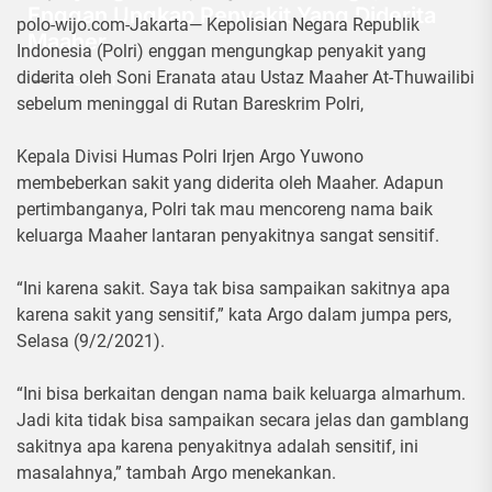
Enggan Ungkap Penyakit Yang Diderita
polo-wijo.com-Jakarta— Kepolisian Negara Republik
Maaher
Indonesia (Polri) enggan mengungkap penyakit yang
diderita oleh Soni Eranata atau Ustaz Maaher At-Thuwailibi
9 Februari 2021
sebelum meninggal di Rutan Bareskrim Polri,
Kepala Divisi Humas Polri Irjen Argo Yuwono
membeberkan sakit yang diderita oleh Maaher. Adapun
pertimbanganya, Polri tak mau mencoreng nama baik
keluarga Maaher lantaran penyakitnya sangat sensitif.
“Ini karena sakit. Saya tak bisa sampaikan sakitnya apa
karena sakit yang sensitif,” kata Argo dalam jumpa pers,
Selasa (9/2/2021).
“Ini bisa berkaitan dengan nama baik keluarga almarhum.
Jadi kita tidak bisa sampaikan secara jelas dan gamblang
sakitnya apa karena penyakitnya adalah sensitif, ini
masalahnya,” tambah Argo menekankan.