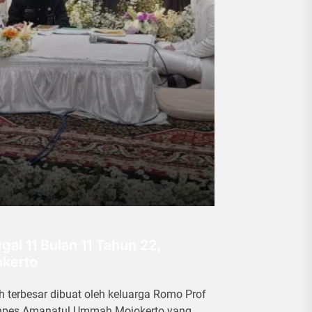
al 11 Bulan 11 Tahun 22,
okerto
terbesar dibuat oleh keluarga Romo Prof
ponpes Amanatul Ummah Mojokerto yang