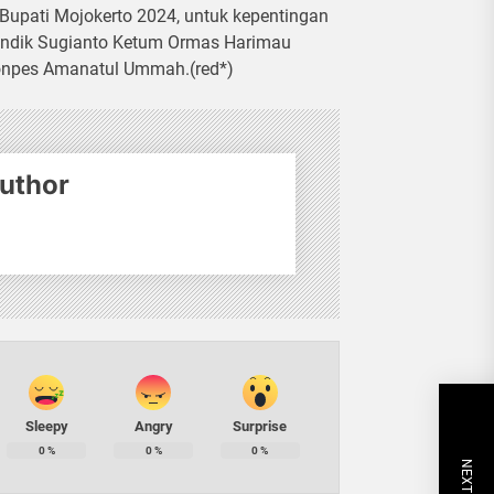
Bupati Mojokerto 2024, untuk kepentingan
p Endik Sugianto Ketum Ormas Harimau
 Ponpes Amanatul Ummah.(red*)
uthor
Sleepy
Angry
Surprise
0
%
0
%
0
%