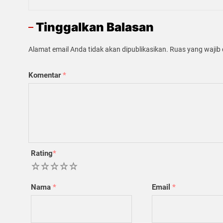
Tinggalkan Balasan
Alamat email Anda tidak akan dipublikasikan.
Ruas yang wajib 
Komentar
*
Rating
*
1
2
3
4
5
Nama
*
Email
*