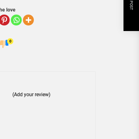
NEXT POST
he love
0
(Add your review)