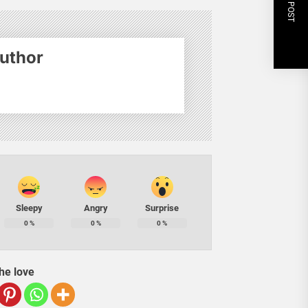
NEXT POST
uthor
Sleepy
Angry
Surprise
0
%
0
%
0
%
he love