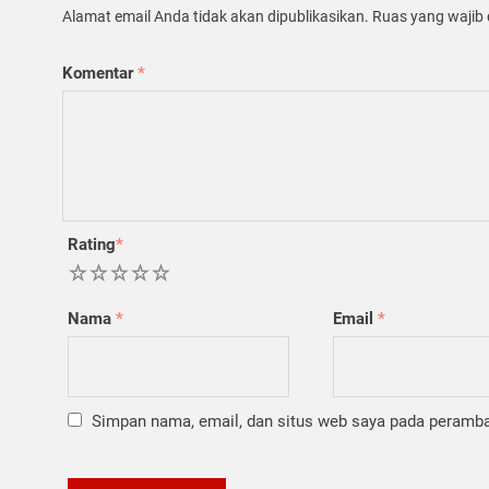
Alamat email Anda tidak akan dipublikasikan.
Ruas yang wajib 
Komentar
*
Rating
*
1
2
3
4
5
Nama
*
Email
*
Simpan nama, email, dan situs web saya pada peramban