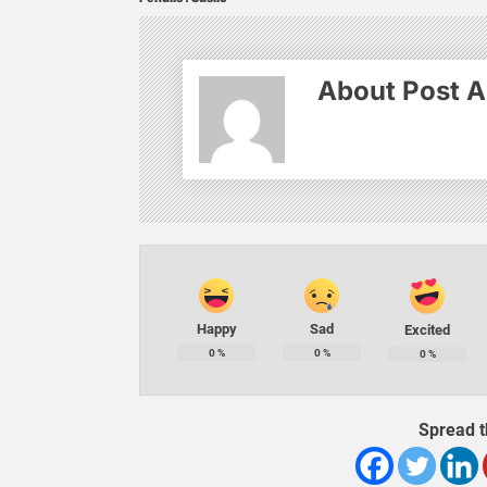
About Post A
Happy
Sad
Excited
0
%
0
%
0
%
Spread t