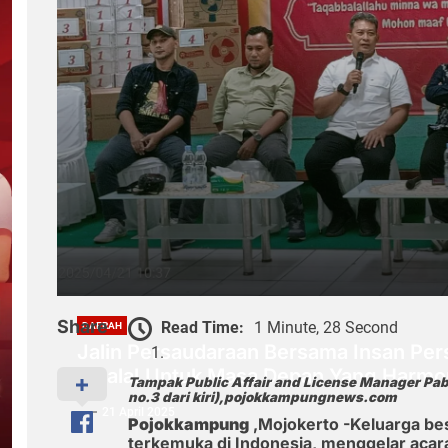
Share
Read Time:
1 Minute, 28 Second
DAERAH
Jalin Persaudaraan Bersama Insan Pers 
Bihalal,Untuk Masa Depan Yang Harmo
Tampak Public Affair and License Manager Pabr
no.3 dari kiri),pojokkampungnews.com
21 April 2025
Pojokkampung
,Mojokerto -Keluarga bes
terkemuka di Indonesia, menggelar acara 