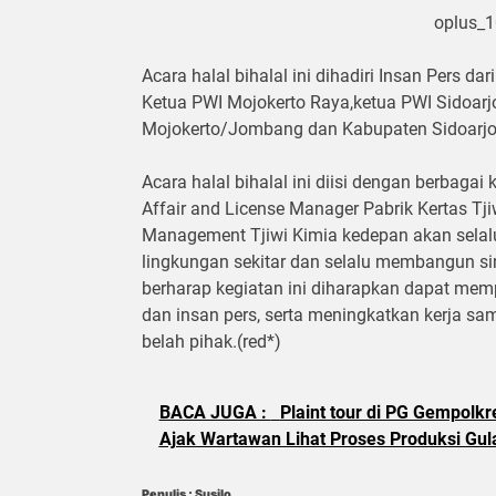
oplus_
Acara halal bihalal ini dihadiri Insan Pers da
Ketua PWI Mojokerto Raya,ketua PWI Sidoarj
Mojokerto/Jombang dan Kabupaten Sidoarjo
Acara halal bihalal ini diisi dengan berbagai
Affair and License Manager Pabrik Kertas Tj
Management Tjiwi Kimia kedepan akan sel
lingkungan sekitar dan selalu membangun si
berharap kegiatan ini diharapkan dapat mem
dan insan pers, serta meningkatkan kerja s
belah pihak.(red*)
BACA JUGA :
Plaint tour di PG Gempolk
Ajak Wartawan Lihat Proses Produksi Gul
Penulis : Susilo