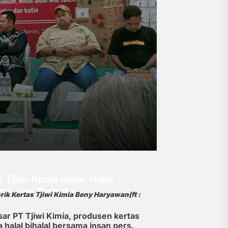
Tjiwi Kimia Gelar Halal
nis dan Terbuka
ik Kertas Tjiwi Kimia Beny Haryawan(ft :
ar PT Tjiwi Kimia, produsen kertas
halal bihalal bersama insan pers.