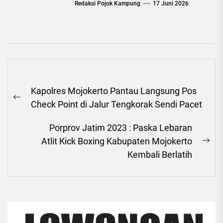
Redaksi Pojok Kampung
17 Juni 2026
Navigasi
Kapolres Mojokerto Pantau Langsung Pos
pos
Previous
Check Point di Jalur Tengkorak Sendi Pacet
post:
Porprov Jatim 2023 : Paska Lebaran
Atlit Kick Boxing Kabupaten Mojokerto
Ne
Kembali Berlatih
pos