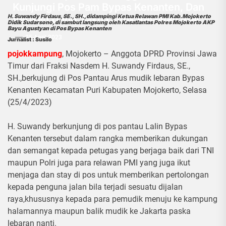
Kunjungi Pos Pam Bypas Kenanten, Dan
Berikan Uang Saku Untuk Relawan PMI
H. Suwandy Firdaus, SE., SH.,didampingi Ketua Relawan PMI Kab.Mojokerto
Didik Sudarsono, di sambut langsung oleh Kasatlantas Polres Mojokerto AKP
Bayu Agustyan di Pos Bypas Kenanten
25 April 2023
Jurnalist : Susilo
pojokkampung
, Mojokerto – Anggota DPRD Provinsi Jawa
Timur dari Fraksi Nasdem H. Suwandy Firdaus, SE.,
SH.,berkujung di Pos Pantau Arus mudik lebaran Bypas
Kenanten Kecamatan Puri Kabupaten Mojokerto, Selasa
(25/4/2023)
H. Suwandy berkunjung di pos pantau Lalin Bypas
Kenanten tersebut dalam rangka memberikan dukungan
dan semangat kepada petugas yang berjaga baik dari TNI
maupun Polri juga para relawan PMI yang juga ikut
menjaga dan stay di pos untuk memberikan pertolongan
kepada penguna jalan bila terjadi sesuatu dijalan
raya,khususnya kepada para pemudik menuju ke kampung
halamannya maupun balik mudik ke Jakarta paska
lebaran nanti.