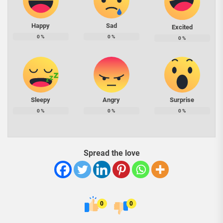
Happy
Sad
Excited
0
%
0
%
0
%
Sleepy
Angry
Surprise
0
%
0
%
0
%
Spread the love
0
0