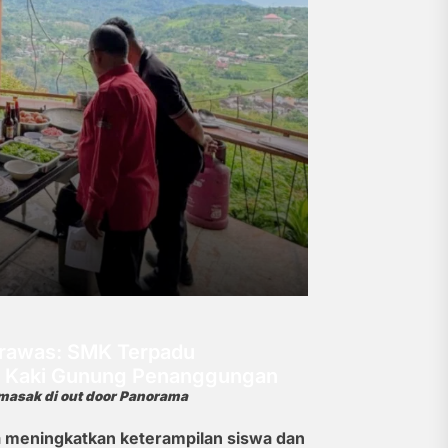
Trawas: SMK Terpadu
i Kaki Gunung Penanggungan
masak di out door Panorama
 meningkatkan keterampilan siswa dan