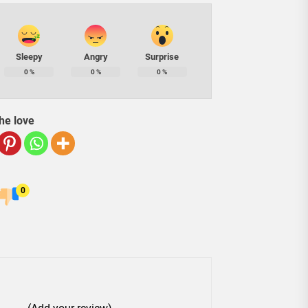
Sleepy
Angry
Surprise
0
%
0
%
0
%
he love
0