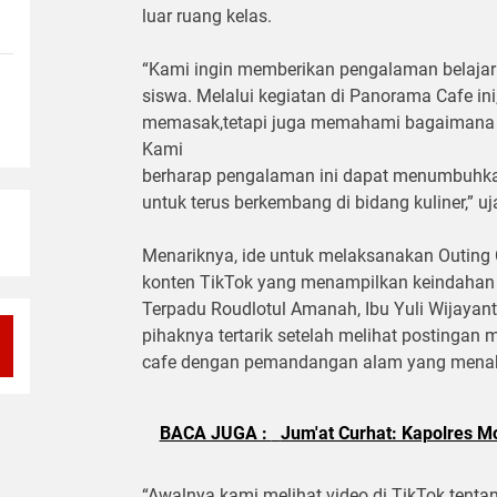
luar ruang kelas.
“Kami ingin memberikan pengalaman belajar
siswa. Melalui kegiatan di Panorama Cafe ini
memasak,tetapi juga memahami bagaimana eto
Kami
berharap pengalaman ini dapat menumbuhka
untuk terus berkembang di bidang kuliner,” uj
Menariknya, ide untuk melaksanakan Outing 
konten TikTok yang menampilkan keindahan 
Terpadu Roudlotul Amanah, Ibu Yuli Wijayan
pihaknya tertarik setelah melihat postinga
cafe dengan pemandangan alam yang mena
BACA JUGA :
Jum'at Curhat: Kapolres M
“Awalnya kami melihat video di TikTok tenta