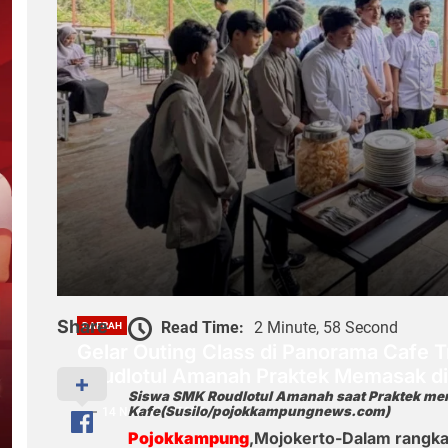
Share
Read Time:
2 Minute, 58 Second
DAERAH
Gelar Outing Class di Panorama Cafe 
Roudlotul Amanah Praktek Memasak d
Siswa SMK Roudlotul Amanah saat Praktek me
Kafe(Susilo/pojokkampungnews.com)
14 November 2025
Pojokkampung
,Mojokerto-Dalam rangka