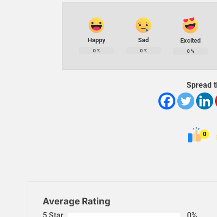
Happy
Sad
Excited
0
%
0
%
0
%
Spread t
0
Average Rating
5 Star
0%