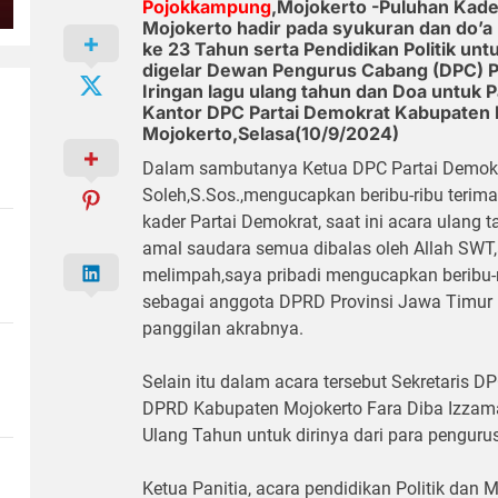
Pojokkampung
,Mojokerto -Puluhan Kade
Mojokerto hadir pada syukuran dan do’a
ke 23 Tahun serta Pendidikan Politik un
digelar Dewan Pengurus Cabang (DPC) P
Iringan lagu ulang tahun dan Doa untuk
Kantor DPC Partai Demokrat Kabupaten
Mojokerto,Selasa(10/9/2024)
Dalam sambutanya Ketua DPC Partai Demo
Soleh,S.Sos.,mengucapkan beribu-ribu terima
kader Partai Demokrat, saat ini acara ulang 
amal saudara semua dibalas oleh Allah SWT,
melimpah,saya pribadi mengucapkan beribu-ri
sebagai anggota DPRD Provinsi Jawa Timur p
panggilan akrabnya.
Selain itu dalam acara tersebut Sekretaris 
DPRD Kabupaten Mojokerto Fara Diba Izzama
Ulang Tahun untuk dirinya dari para pengurus
Ketua Panitia, acara pendidikan Politik dan M