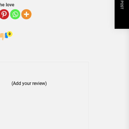
NEXT POST
he love
0
(Add your review)