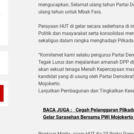
mengucapkan, Selamat ulang tahun Partai D
ulang tahun untuk Mbak Fara.
Perayaan HUT di gelar secara sederhana di in
Politik dan masyarakat serta konsolidasi m
sekaligus dalam rangka menghadapi Pilkada 
“Komitemet kami selaku pengurus Partai Dem
Tegak Lurus dan mejalankan amanah DPP di 
akan sekuat tenaga Meraih Kepercayaan ma
kandidat yang di usung oleh Partai Demokrat 
Mojokerto.
Lanjutkan Pembagunan dan Tingkatkan Keseja
BACA JUGA :
Cegah Pelanggaran Pilkad
Gelar Sarasehan Bersama PWI Mojokerto
Pantaun Media, acara HUT Ke 23 Partai Demok