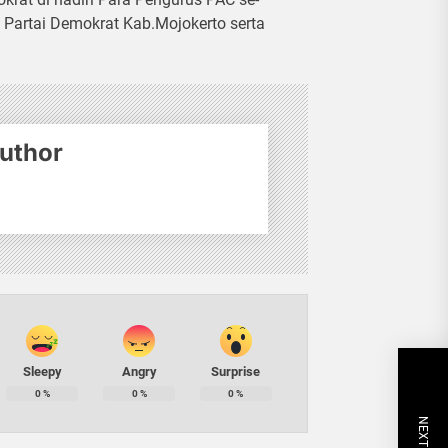
Partai Demokrat Kab.Mojokerto serta
uthor
Sleepy
Angry
Surprise
0
%
0
%
0
%