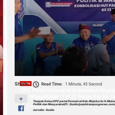
Share
Read Time:
1 Minute, 45 Second
POLITIK
DPC Partai Demokrat Kabupaten Mojoker
dan Masyarakat di HUT Partai Ke-23 T
Tampak Ketua DPC partai Demokrat Kab.Mojokerto H.Mukam
Politik dan Masyarakat(ft : Susilo/pojokkampungnews.com
10 September 2024
Jurnalis : Susilo