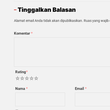
Tinggalkan Balasan
Alamat email Anda tidak akan dipublikasikan.
Ruas yang wajib 
Komentar
*
Rating
*
1
2
3
4
5
Nama
*
Email
*