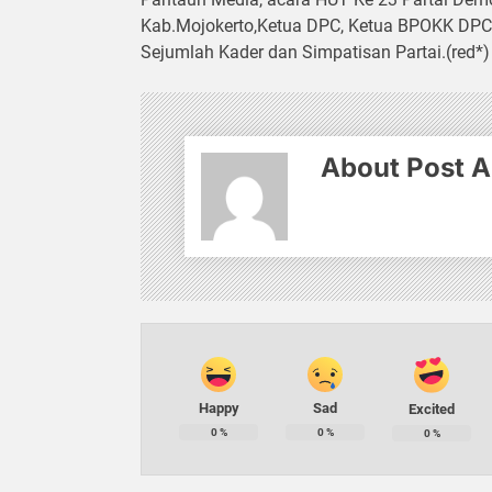
Kab.Mojokerto,Ketua DPC, Ketua BPOKK DPC 
Sejumlah Kader dan Simpatisan Partai.(red*)
About Post A
Happy
Sad
Excited
0
%
0
%
0
%