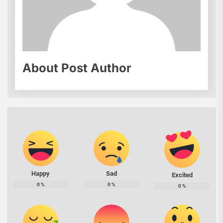
About Post Author
Happy
Sad
Excited
0
%
0
%
0
%