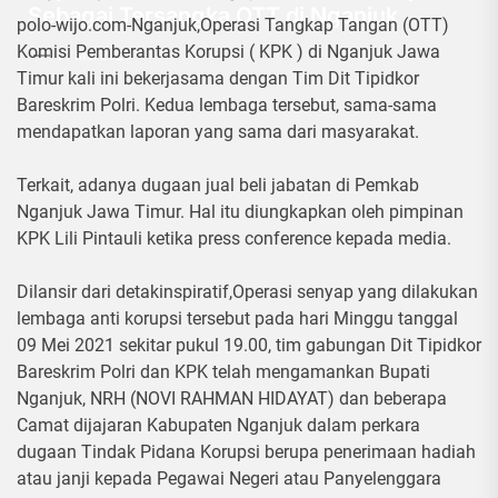
Sebagai Tersangka,OTT di Nganjuk
polo-wijo.com-Nganjuk,Operasi Tangkap Tangan (OTT)
Komisi Pemberantas Korupsi ( KPK ) di Nganjuk Jawa
11 Mei 2021
Timur kali ini bekerjasama dengan Tim Dit Tipidkor
Bareskrim Polri. Kedua lembaga tersebut, sama-sama
mendapatkan laporan yang sama dari masyarakat.
Terkait, adanya dugaan jual beli jabatan di Pemkab
Nganjuk Jawa Timur. Hal itu diungkapkan oleh pimpinan
KPK Lili Pintauli ketika press conference kepada media.
Dilansir dari detakinspiratif,Operasi senyap yang dilakukan
lembaga anti korupsi tersebut pada hari Minggu tanggal
09 Mei 2021 sekitar pukul 19.00, tim gabungan Dit Tipidkor
Bareskrim Polri dan KPK telah mengamankan Bupati
Nganjuk, NRH (NOVI RAHMAN HIDAYAT) dan beberapa
Camat dijajaran Kabupaten Nganjuk dalam perkara
dugaan Tindak Pidana Korupsi berupa penerimaan hadiah
atau janji kepada Pegawai Negeri atau Panyelenggara