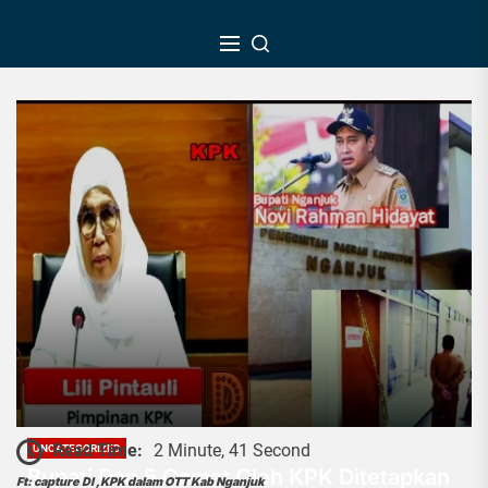
Skip
to
the
content
Read Time:
2 Minute, 41 Second
UNCATEGORIZED
Bupati Dan 5 Camat Oleh KPK Ditetapkan
Ft: capture DI ,KPK dalam OTT Kab Nganjuk