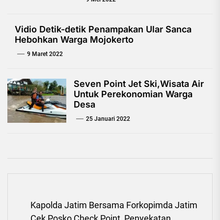
Vidio Detik-detik Penampakan Ular Sanca
Hebohkan Warga Mojokerto
9 Maret 2022
Seven Point Jet Ski,Wisata Air
Untuk Perekonomian Warga
Desa
25 Januari 2022
Navigasi
Kapolda Jatim Bersama Forkopimda Jatim
pos
Cek Posko Check Point, Penyekatan