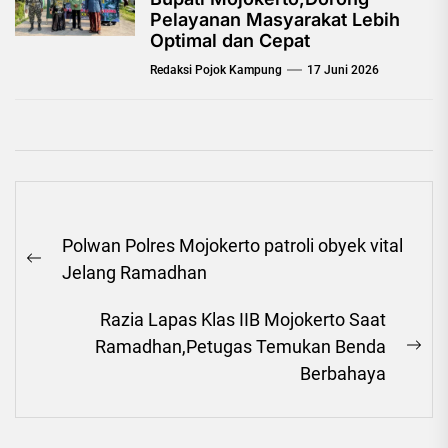
Pelayanan Masyarakat Lebih
Optimal dan Cepat
Redaksi Pojok Kampung
17 Juni 2026
Navigasi
Polwan Polres Mojokerto patroli obyek vital
pos
Previous
Jelang Ramadhan
post:
Razia Lapas Klas IIB Mojokerto Saat
Ramadhan,Petugas Temukan Benda
Ne
Berbahaya
pos