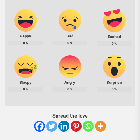
Happy
Sad
Excited
0
%
0
%
0
%
Sleepy
Angry
Surprise
0
%
0
%
0
%
Spread the love