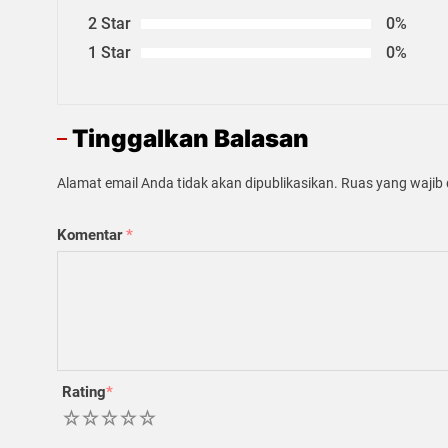
2 Star
0%
1 Star
0%
Tinggalkan Balasan
Alamat email Anda tidak akan dipublikasikan.
Ruas yang wajib 
Komentar
*
Rating
*
1
2
3
4
5