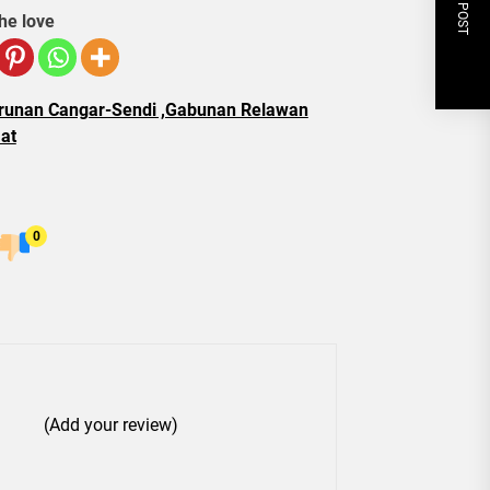
NEXT POST
he love
urunan Cangar-Sendi ,Gabunan Relawan
at
0
(Add your review)