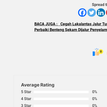
Spread t
BACA JUGA :
Cegah Lakalantas Jalur T
Perbaiki Benteng Sekam Dijalur Penyelam
0
Average Rating
5 Star
0%
4 Star
0%
3 Star
0%