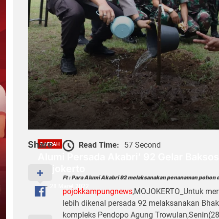
Share
Read Time:
57 Second
DAERAH
Alumi Persada Akabri’ 92 Gelar Bakso
Mojokerto
Ft : Para Alumi Akabri 92 melaksanakan penanaman pohon
28 Maret 2022
pojokkampungnews
,MOJOKERTO_Untuk mera
lebih dikenal persada 92 melaksanakan Bhak
kompleks Pendopo Agung Trowulan,Senin(28