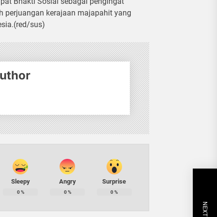
pat Bhakti Sosial sebagai pengingat
h perjuangan kerajaan majapahit yang
sia.(red/sus)
uthor
Sleepy
Angry
Surprise
0
%
0
%
0
%