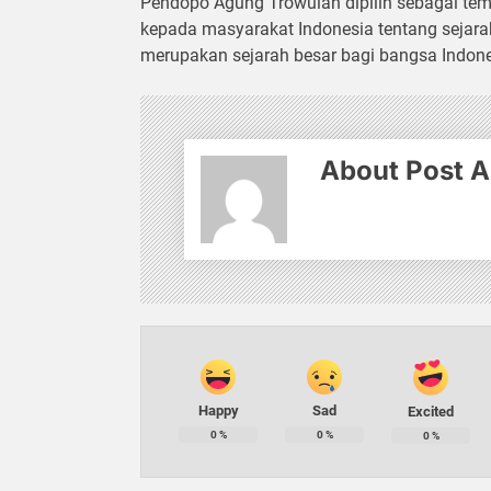
Pendopo Agung Trowulan dipilih sebagai tem
kepada masyarakat Indonesia tentang sejara
merupakan sejarah besar bagi bangsa Indone
About Post A
Happy
Sad
Excited
0
%
0
%
0
%