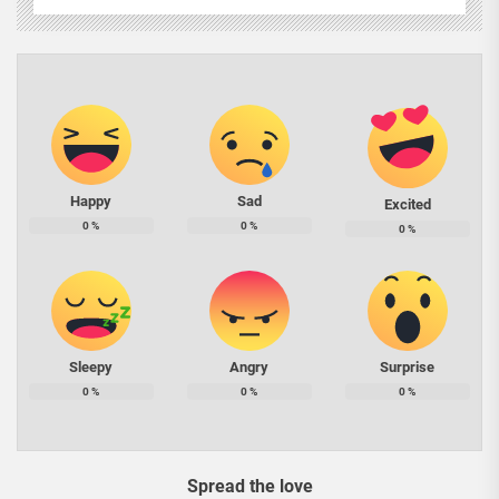
Happy
Sad
Excited
0
%
0
%
0
%
Sleepy
Angry
Surprise
0
%
0
%
0
%
Spread the love