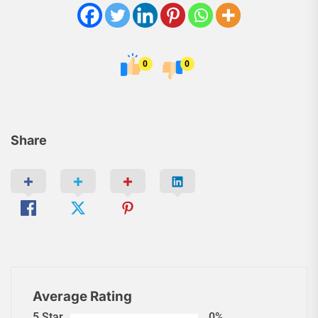
0
0
Share
Average Rating
5 Star
0%