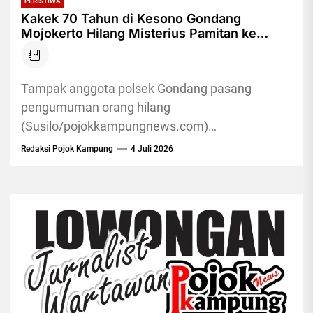
PERISTIWA
Kakek 70 Tahun di Kesono Gondang
Mojokerto Hilang Misterius Pamitan ke
Sawah 2 Hari Tak Kembali
Tampak anggota polsek Gondang pasang
pengumuman orang hilang
(Susilo/pojokkampungnews.com)
Pojokkampung, MOJOKERTO - Warga Desa
Redaksi Pojok Kampung
4 Juli 2026
Kesono, Kecamatan Gondang, Kabupaten
Mojokerto digegerkan dengan hilangnya seorang
kakek secara...