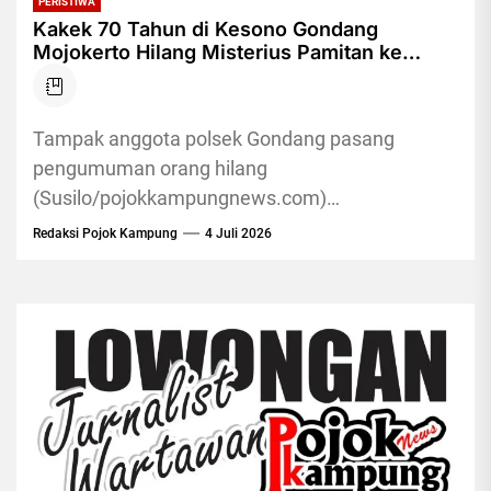
PERISTIWA
Kakek 70 Tahun di Kesono Gondang
Mojokerto Hilang Misterius Pamitan ke
Sawah 2 Hari Tak Kembali
Tampak anggota polsek Gondang pasang
pengumuman orang hilang
(Susilo/pojokkampungnews.com)
Pojokkampung, MOJOKERTO - Warga Desa
Redaksi Pojok Kampung
4 Juli 2026
Kesono, Kecamatan Gondang, Kabupaten
Mojokerto digegerkan dengan hilangnya seorang
kakek secara...