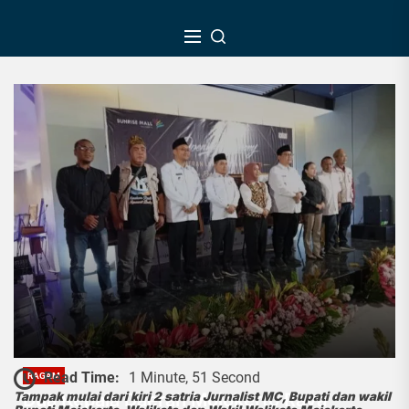
Skip
to
the
content
Read Time:
1 Minute, 51 Second
RAGAM
Dua Kepala Daerah Mojokerto Raya
Tampak mulai dari kiri 2 satria Jurnalist MC, Bupati dan wakil