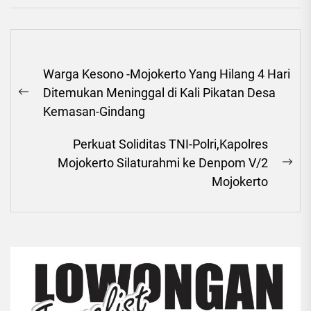
Navigasi
Warga Kesono -Mojokerto Yang Hilang 4 Hari
pos
Ditemukan Meninggal di Kali Pikatan Desa
Previous
Kemasan-Gindang
post:
Perkuat Soliditas TNI-Polri,Kapolres
Mojokerto Silaturahmi ke Denpom V/2
Ne
Mojokerto
pos