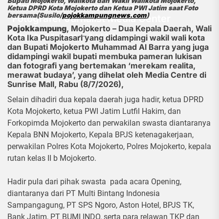
Bupati Mojokerto, Walikota dan Wakil Walikota Mojokerto,
Membuka Pameran Lukisan dan
Ketua DPRD Kota Mojokerto dan Ketua PWI Jatim saat Foto
bersama(Susilo/
pojokkampungnews.com
)
Fotografer Jurnalist Media Center
Pojokkampung
, Mojokerto – Dua Kepala Daerah, Wali
Redaksi Pojok Kampung
8 Juli 2026
Kota Ika Puspitasari yang didampingi wakil wali kota
dan Bupati Mojokerto Muhammad Al Barra yang juga
didampingi wakil bupati membuka pameran lukisan
dan fotografi yang bertemakan ‘merekam realita,
merawat budaya’, yang dihelat oleh Media Centre di
Sunrise Mall, Rabu (8/7/2026),
Selain dihadiri dua kepala daerah juga hadir, ketua DPRD
Kota Mojokerto, ketua PWI Jatim Lutfil Hakim, dan
Forkopimda Mojokerto dan perwakilan swasta diantaranya
Kepala BNN Mojokerto, Kepala BPJS ketenagakerjaan,
perwakilan Polres Kota Mojokerto, Polres Mojokerto, kepala
rutan kelas II b Mojokerto.
Hadir pula dari pihak swasta pada acara Opening,
diantaranya dari PT Multi Bintang Indonesia
Sampangagung, PT SPS Ngoro, Aston Hotel, BPJS TK,
Bank Jatim, PT BUMI INDO, serta para relawan TKP dan